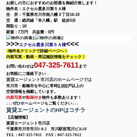
お探しの方に
おすすめのお部屋を御紹介致します！
物件名：エクセル貴多川第５Ａ棟
住 所：
千葉県市川市南八幡３丁目16-10
交 通：総武線「本八幡」駅
徒歩5分
間取り：
1K
家賃：
7万円
共益費：
0円
>>>
<<<
エクセル貴多川第５Ａ棟
↑物件名クリックで詳細ページへ！
内装写真・動画・
周辺施設情報をチェック！
047-325-7611
お問い合わせは
まで
お気軽に
ご連絡下さい
♪♪
賃貸エージェント市川店のホームページでは
市川市・船橋市を中心に
常時
2,000
戸以上の
空室情報を
掲載しています。
内装写真
や
動画付き
物件も多数あります！
↓↓↓ぜひホームページもご覧ください↓↓↓
賃貸エージェントのHPはコチラ
【店舗情報】
賃貸エージェント市川店
千葉県市川市市川1-8-2 市川駅前荒川ビル3F
TEL：047-325-7611 FAX：047-325-7612