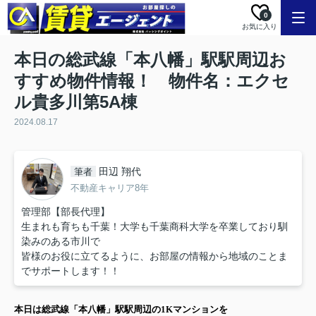
0
お気に入り
本日の総武線「本八幡」駅駅周辺お
すすめ物件情報！ 物件名：エクセ
ル貴多川第5A棟
2024.08.17
田辺 翔代
筆者
不動産キャリア8年
管理部【部長代理】
生まれも育ちも千葉！大学も千葉商科大学を卒業しており馴
染みのある市川で
皆様のお役に立てるように、お部屋の情報から地域のことま
でサポートします！！
本日は
総武線「本八幡」駅
駅周辺の
1K
マンション
を