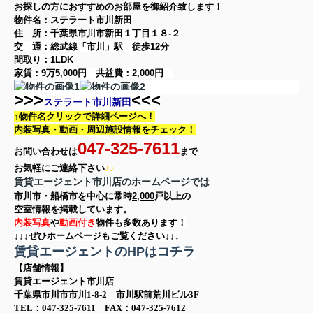
お探しの方に
おすすめのお部屋を御紹介致します！
物件名：ステラート市川新田
住 所：
千葉県市川市新田１丁目１８-２
交 通：総武線「市川」駅
徒歩12分
間取り：
1LDK
家賃：
9万5,000円
共益費：
2,000円
>>>
<<<
ステラート市川新田
↑物件名クリックで詳細ページへ！
内装写真・動画・
周辺施設情報をチェック！
047-325-7611
お問い合わせは
まで
お気軽に
ご連絡下さい
♪♪
賃貸エージェント市川店のホームページでは
市川市・船橋市を中心に
常時
2,000
戸以上の
空室情報を
掲載しています。
内装写真
や
動画付き
物件も多数あります！
↓↓↓ぜひホームページもご覧ください↓↓↓
賃貸エージェントのHPはコチラ
【店舗情報】
賃貸エージェント市川店
千葉県市川市市川1-8-2 市川駅前荒川ビル3F
TEL：047-325-7611 FAX：047-325-7612