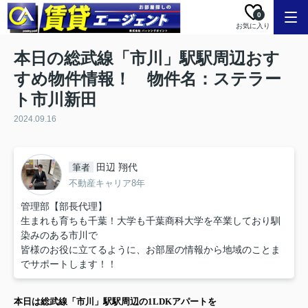
0
お気に入り
本日の総武線「市川」駅駅周辺おす
すめ物件情報！ 物件名：ステラー
ト市川新田
2024.09.16
田辺 翔代
筆者
不動産キャリア8年
管理部【部長代理】
生まれも育ちも千葉！大学も千葉商科大学を卒業しており馴
染みのある市川で
皆様のお役に立てるように、お部屋の情報から地域のことま
でサポートします！！
本日は
総武線「市川」駅
駅周辺の
1LDK
アパート
を