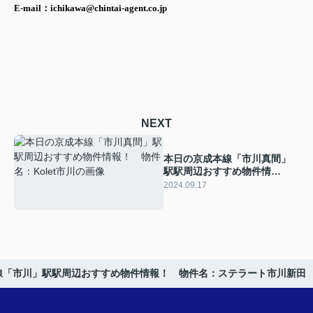
E-mail：ichikawa@chintai-agent.co.jp
NEXT
本日の京成本線「市川真間」
駅駅周辺おすすめ物件情
報！ 物件名：Kolet市川
2024.09.17
線「市川」駅駅周辺おすすめ物件情報！ 物件名：ステラート市川新田