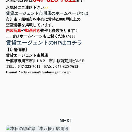
お問い合わせは
まで
お気軽に
ご連絡下さい
♪♪
賃貸エージェント市川店のホームページでは
市川市・船橋市を中心に
常時
2,000
戸以上の
空室情報を
掲載しています。
内装写真
や
動画付き
物件も多数あります！
↓↓↓ぜひホームページもご覧ください↓↓↓
賃貸エージェントのHPはコチラ
【店舗情報】
賃貸エージェント市川店
千葉県市川市市川1-8-2 市川駅前荒川ビル3F
TEL：047-325-7611 FAX：047-325-7612
E-mail：ichikawa@chintai-agent.co.jp
NEXT