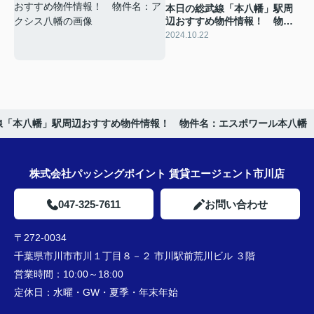
本日の総武線「本八幡」駅周
辺おすすめ物件情報！ 物件
名：アクシス八幡
2024.10.22
線「本八幡」駅周辺おすすめ物件情報！ 物件名：エスポワール本八幡
株式会社パッシングポイント 賃貸エージェント市川店
047-325-7611
お問い合わせ
〒272-0034
千葉県市川市市川１丁目８－２ 市川駅前荒川ビル ３階
営業時間：
10:00～18:00
定休日：
水曜・GW・夏季・年末年始