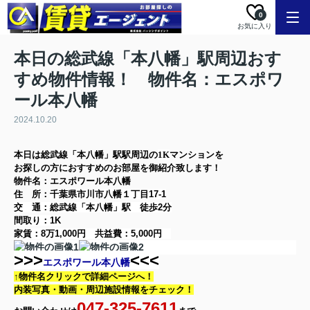
0
お気に入り
本日の総武線「本八幡」駅周辺おす
すめ物件情報！ 物件名：エスポワ
ール本八幡
2024.10.20
本日は
総武線「本八幡」駅
駅周辺の
1K
マンション
を
お探しの方に
おすすめのお部屋を御紹介致します！
物件名：エスポワール本八幡
住 所：
千葉県市川市八幡１丁目17-1
交 通：総武線「本八幡」駅
徒歩2分
間取り：
1K
家賃：
8万1,000円
共益費：
5,000円
>>>
<<<
エスポワール本八幡
↑物件名クリックで詳細ページへ！
内装写真・動画・
周辺施設情報をチェック！
047-325-7611