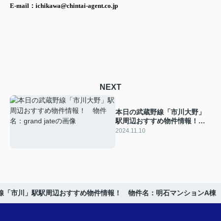
E-mail：ichikawa@chintai-agent.co.jp
NEXT
本日の武蔵野線「市川大野」
駅周辺おすすめ物件情報！
物件名：grand jate
2024.11.10
線「市川」駅駅周辺おすすめ物件情報！ 物件名：明石マンションA棟