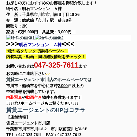
お探しの方に
おすすめのお部屋を御紹介致します！
物件名：明石マンション Ａ棟
住 所：
千葉県市川市市川南３丁目10-26
交 通：総武線「市川」駅
徒歩8分
間取り：
2K
家賃：
6万9,000円
共益費：
3,000円
>>>
<<<
明石マンション Ａ棟
↑物件名クリックで詳細ページへ！
内装写真・動画・
周辺施設情報をチェック！
047-325-7611
お問い合わせは
まで
お気軽に
ご連絡下さい
♪♪
賃貸エージェント市川店のホームページでは
市川市・船橋市を中心に
常時
2,000
戸以上の
空室情報を
掲載しています。
内装写真
や
動画付き
物件も多数あります！
↓↓↓ぜひホームページもご覧ください↓↓↓
賃貸エージェントのHPはコチラ
【店舗情報】
賃貸エージェント市川店
千葉県市川市市川1-8-2 市川駅前荒川ビル3F
TEL：047-325-7611 FAX：047-325-7612