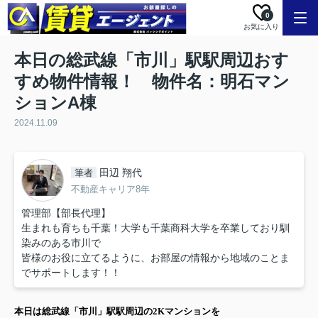
0
お気に入り
本日の総武線「市川」駅駅周辺おす
すめ物件情報！ 物件名：明石マン
ションA棟
2024.11.09
田辺 翔代
筆者
不動産キャリア8年
管理部【部長代理】
生まれも育ちも千葉！大学も千葉商科大学を卒業しており馴
染みのある市川で
皆様のお役に立てるように、お部屋の情報から地域のことま
でサポートします！！
本日は
総武線「市川」駅
駅周辺の
2K
マンション
を