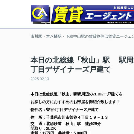
市川駅・本八幡駅・下総中山駅の賃貸物件は賃貸エージェ
本日の北総線「秋山」駅 駅周
丁目デザイナーズ戸建て
2025.02.13
本日は
北総鉄道「秋山」駅
駅周辺の
2LDK
一戸建て
を
お探しの方に
おすすめのお部屋を御紹介致します！
物件名：曽谷4丁目デザイナーズ戸建て
住 所：
千葉県市川市曽谷４丁目１９－１３
交 通：北総鉄道「秋山」駅
徒歩29分
間取り：
2LDK
家賃：
12万円
共益費：
5,000円