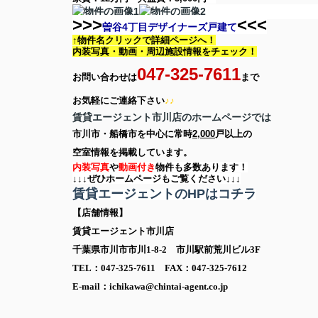
>>>
<<<
曽谷4丁目デザイナーズ戸建て
↑物件名クリックで詳細ページへ！
内装写真・動画・
周辺施設情報をチェック！
047-325-7611
お問い合わせは
まで
お気軽に
ご連絡下さい
♪♪
賃貸エージェント市川店のホームページでは
市川市・船橋市を中心に
常時
2,000
戸以上の
空室情報を
掲載しています。
内装写真
や
動画付き
物件も多数あります！
↓↓↓ぜひホームページもご覧ください↓↓↓
賃貸エージェントのHPはコチラ
【店舗情報】
賃貸エージェント市川店
千葉県市川市市川1-8-2 市川駅前荒川ビル3F
TEL：047-325-7611 FAX：047-325-7612
E-mail：ichikawa@chintai-agent.co.jp