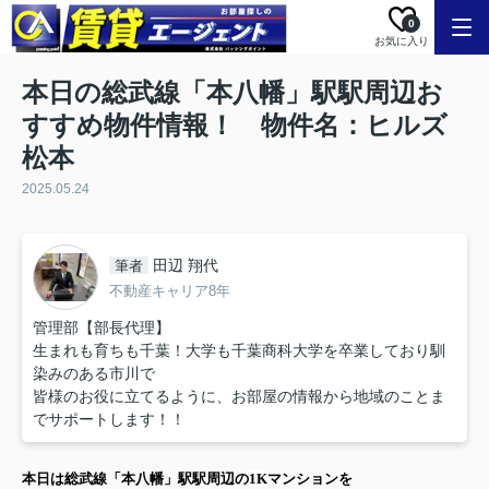
0
お気に入り
本日の総武線「本八幡」駅駅周辺お
すすめ物件情報！ 物件名：ヒルズ
松本
2025.05.24
田辺 翔代
筆者
不動産キャリア8年
管理部【部長代理】
生まれも育ちも千葉！大学も千葉商科大学を卒業しており馴
染みのある市川で
皆様のお役に立てるように、お部屋の情報から地域のことま
でサポートします！！
本日は
総武線「本八幡」駅
駅周辺の
1K
マンション
を