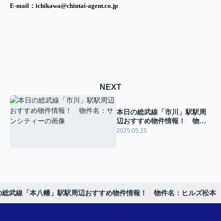
E-mail：ichikawa@chintai-agent.co.jp
NEXT
本日の総武線「市川」駅駅周
辺おすすめ物件情報！ 物件
名：サンシティー
2025.05.25
の総武線「本八幡」駅駅周辺おすすめ物件情報！ 物件名：ヒルズ松本