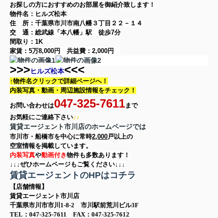
お探しの方に
おすすめのお部屋を御紹介致します！
物件名：ヒルズ松本
住 所：
千葉県市川市南八幡３丁目２２－１４
交 通：総武線「本八幡」駅
徒歩7分
間取り：
1K
家賃：
5万8,000円
共益費：
2,000円
>>>
<<<
ヒルズ松本
↑物件名クリックで詳細ページへ！
内装写真・動画・
周辺施設情報をチェック！
047-325-7611
お問い合わせは
まで
お気軽に
ご連絡下さい
♪♪
賃貸エージェント市川店のホームページでは
市川市・船橋市を中心に
常時
2,000
戸以上の
空室情報を
掲載しています。
内装写真
や
動画付き
物件も多数あります！
↓↓↓ぜひホームページもご覧ください↓↓↓
賃貸エージェントのHPはコチラ
【店舗情報】
賃貸エージェント市川店
千葉県市川市市川1-8-2 市川駅前荒川ビル3F
TEL：047-325-7611 FAX：047-325-7612