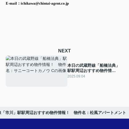
E-mail：ichikawa@chintai-agent.co.jp
NEXT
本日の武蔵野線「船橋法典」
駅駅周辺おすすめ物件情
報！ 物件名：サニーコート
2025.09.04
カノウ C
線「市川」駅駅周辺おすすめ物件情報！ 物件名：松風アパートメント