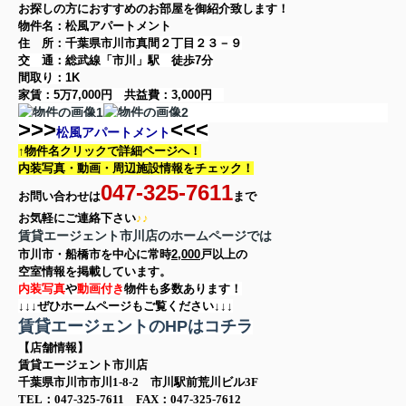
お探しの方に
おすすめのお部屋を御紹介致します！
物件名：松風アパートメント
住 所：
千葉県市川市真間２丁目２３－９
交 通：総武線「市川」駅
徒歩7分
間取り：
1K
家賃：
5万7,000円
共益費：
3,000円
>>>
<<<
松風アパートメント
↑物件名クリックで詳細ページへ！
内装写真・動画・
周辺施設情報をチェック！
047-325-7611
お問い合わせは
まで
お気軽に
ご連絡下さい
♪♪
賃貸エージェント市川店のホームページでは
市川市・船橋市を中心に
常時
2,000
戸以上の
空室情報を
掲載しています。
内装写真
や
動画付き
物件も多数あります！
↓↓↓ぜひホームページもご覧ください↓↓↓
賃貸エージェントのHPはコチラ
【店舗情報】
賃貸エージェント市川店
千葉県市川市市川1-8-2 市川駅前荒川ビル3F
TEL：047-325-7611 FAX：047-325-7612