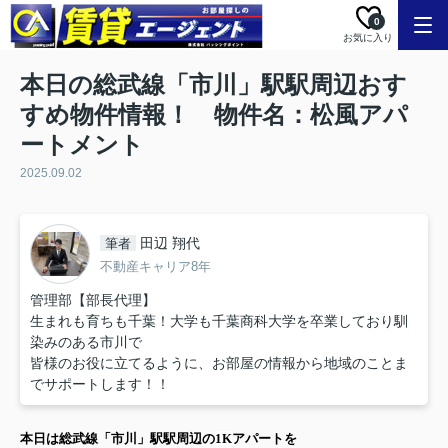
0
お気に入り
本日の総武線「市川」駅駅周辺おす
すめ物件情報！ 物件名：松風アパ
ートメント
2025.09.02
田辺 翔代
筆者
不動産キャリア8年
管理部【部長代理】
生まれも育ちも千葉！大学も千葉商科大学を卒業しており馴
染みのある市川で
皆様のお役に立てるように、お部屋の情報から地域のことま
でサポートします！！
本日は
総武線「市川」駅
駅周辺の
1K
アパート
を