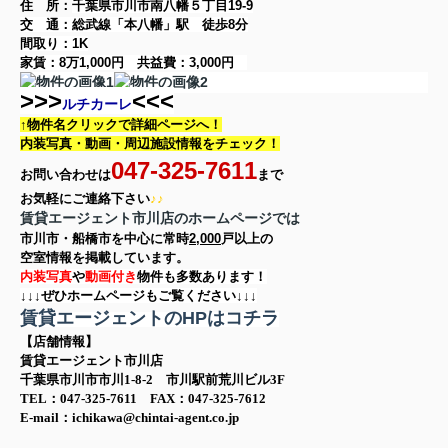
住 所：
千葉県市川市南八幡５丁目19-9
交 通：総武線「本八幡」駅
徒歩8分
間取り：
1K
家賃：
8万1,000円
共益費：
3,000円
>>>
<<<
ルチカーレ
↑物件名クリックで詳細ページへ！
内装写真・動画・
周辺施設情報をチェック！
047-325-7611
お問い合わせは
まで
お気軽に
ご連絡下さい
♪♪
賃貸エージェント市川店のホームページでは
市川市・船橋市を中心に
常時
2,000
戸以上の
空室情報を
掲載しています。
内装写真
や
動画付き
物件も多数あります！
↓↓↓ぜひホームページもご覧ください↓↓↓
賃貸エージェントのHPはコチラ
【店舗情報】
賃貸エージェント市川店
千葉県市川市市川1-8-2 市川駅前荒川ビル3F
TEL：047-325-7611 FAX：047-325-7612
E-mail：ichikawa@chintai-agent.co.jp