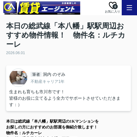
0
お気に入り
本日の総武線「本八幡」駅駅周辺お
すすめ物件情報！ 物件名：ルチカ
ーレ
2026.06.01
洞内 のぞみ
筆者
不動産キャリア1年
生まれも育ちも市川市です！
皆様のお役に立てるよう全力でサポートさせていただきま
す：）
本日は
総武線「本八幡」駅
駅周辺の
1K
マンション
を
お探しの方に
おすすめのお部屋を御紹介致します！
物件名：ルチカーレ