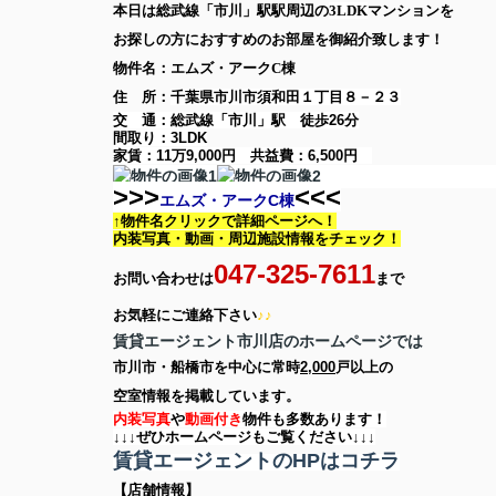
本日は
総武線「市川」駅
駅周辺の
3LDK
マンション
を
お探しの方に
おすすめのお部屋を御紹介致します！
物件名：エムズ・アークC棟
住 所：
千葉県市川市須和田１丁目８－２３
交 通：総武線「市川」駅
徒歩26分
間取り：
3LDK
家賃：
11万9,000円
共益費：
6,500円
>>>
<<<
エムズ・アークC棟
↑物件名クリックで詳細ページへ！
内装写真・動画・
周辺施設情報をチェック！
047-325-7611
お問い合わせは
まで
お気軽に
ご連絡下さい
♪♪
賃貸エージェント市川店のホームページでは
市川市・船橋市を中心に
常時
2,000
戸以上の
空室情報を
掲載しています。
内装写真
や
動画付き
物件も多数あります！
↓↓↓ぜひホームページもご覧ください↓↓↓
賃貸エージェントのHPはコチラ
【店舗情報】