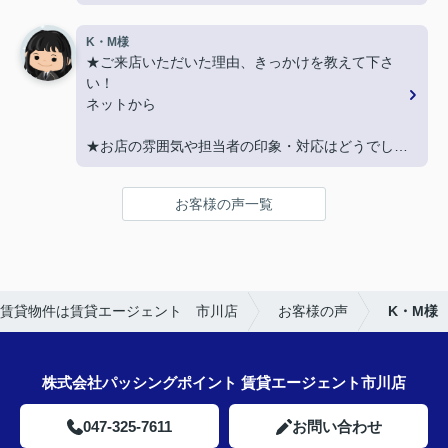
か？
親切に対応いただき良かったです！
K・M様
★ご来店いただいた理由、きっかけを教えて下さ
★担当者、または当店に一言お願い致します！
い！
契約まで色々とご対応いただきありがとうございま
ネットから
した！
★お店の雰囲気や担当者の印象・対応はどうでした
か？
LINEでのコミュニケーションでやりやすい！
お客様の声一覧
★担当者、または当店に一言お願い致します！
沢山LINEを送ってしまいましたが、
丁寧にご対応いただきありがとうございました‼
賃貸物件は賃貸エージェント 市川店
お客様の声
K・M様
株式会社パッシングポイント 賃貸エージェント市川店
047-325-7611
お問い合わせ