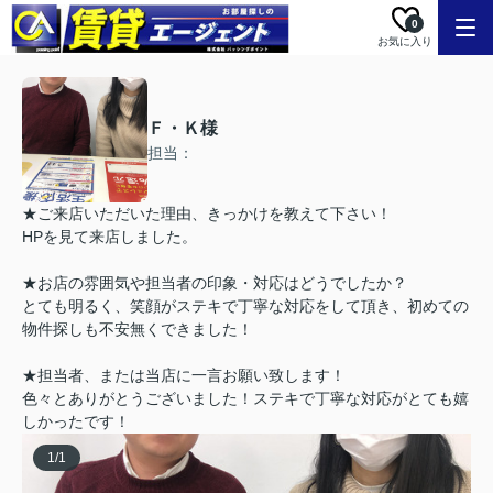
0
お気に入り
Ｆ・Ｋ様
担当：
★ご来店いただいた理由、きっかけを教えて下さい！
HPを見て来店しました。
★お店の雰囲気や担当者の印象・対応はどうでしたか？
とても明るく、笑顔がステキで丁寧な対応をして頂き、初めての
物件探しも不安無くできました！
★担当者、または当店に一言お願い致します！
色々とありがとうございました！ステキで丁寧な対応がとても嬉
しかったです！
1
/
1