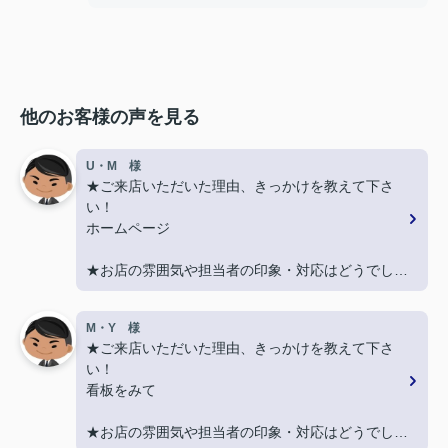
他のお客様の声を見る
U・M 様
★ご来店いただいた理由、きっかけを教えて下さ
い！
ホームページ
★お店の雰囲気や担当者の印象・対応はどうでした
か？
丁寧に、迅速にご対応頂き大変助かりました。
M・Y 様
★ご来店いただいた理由、きっかけを教えて下さ
★担当者、または当店に一言お願い致します！
い！
また引越しする機会があればよろしくお願いしま
看板をみて
す。
★お店の雰囲気や担当者の印象・対応はどうでした