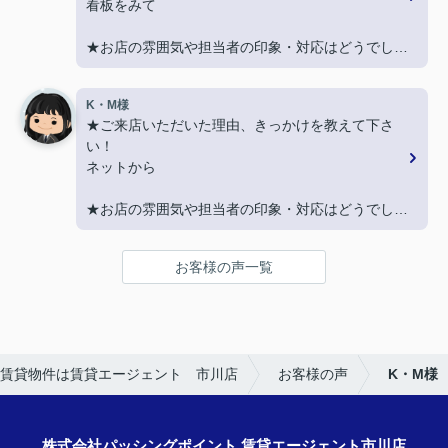
看板をみて
す。
★お店の雰囲気や担当者の印象・対応はどうでした
か？
親切に対応いただき良かったです！
K・M様
★ご来店いただいた理由、きっかけを教えて下さ
★担当者、または当店に一言お願い致します！
い！
契約まで色々とご対応いただきありがとうございま
ネットから
した！
★お店の雰囲気や担当者の印象・対応はどうでした
か？
LINEでのコミュニケーションでやりやすい！
お客様の声一覧
★担当者、または当店に一言お願い致します！
沢山LINEを送ってしまいましたが、
丁寧にご対応いただきありがとうございました‼
賃貸物件は賃貸エージェント 市川店
お客様の声
K・M様
株式会社パッシングポイント 賃貸エージェント市川店