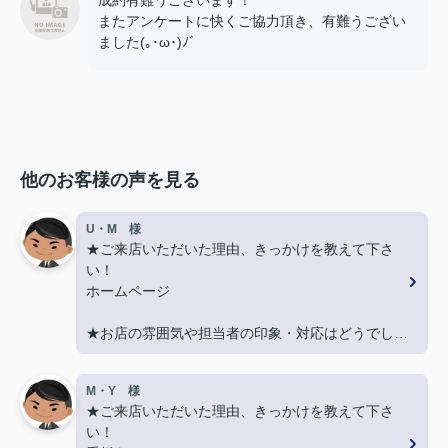
成約有難うございます！
またアンケートに快くご協力頂き、有難うござい
ました(｡･ω･)ﾉﾞ
他のお客様の声を見る
U・M 様
★ご来店いただいた理由、きっかけを教えて下さ
い！
ホームページ
★お店の雰囲気や担当者の印象・対応はどうでした
か？
丁寧に、迅速にご対応頂き大変助かりました。
M・Y 様
★ご来店いただいた理由、きっかけを教えて下さ
★担当者、または当店に一言お願い致します！
い！
また引越しする機会があればよろしくお願いしま