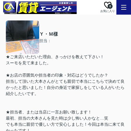
0
お気に入り
Ｙ・Ｍ様
担当：
★ご来店いただいた理由、きっかけを教えて下さい！
スーモを見て来ました。
★お店の雰囲気や担当者の印象・対応はどうでしたか？
担当して頂いた大本さんがとても親切で本当にこちらで決めて良
かったと思いました！自分の身近で家探しをしている人がいたら
紹介したいです。
★担当者、または当店に一言お願い致します！
最初、担当の大本さんを見た時は少し怖い人かなと…笑
でも本当に親切で優しい方で安心しました！今回は本当に来て良
かったです！