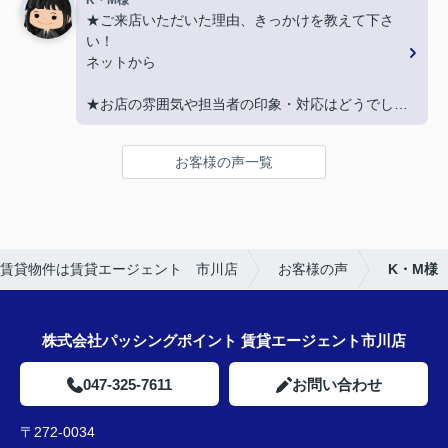
K・M様
★ご来店いただいた理由、きっかけを教えて下さ
★担当者、または当店に一言お願い致します！
い！
契約まで色々とご対応いただきありがとうございま
ネットから
した！
★お店の雰囲気や担当者の印象・対応はどうでした
か？
LINEでのコミュニケーションでやりやすい！
お客様の声一覧
★担当者、または当店に一言お願い致します！
沢山LINEを送ってしまいましたが、
丁寧にご対応いただきありがとうございました‼
賃貸物件は賃貸エージェント 市川店
お客様の声
K・M様
株式会社パッシングポイント 賃貸エージェント市川店
047-325-7611
お問い合わせ
〒272-0034