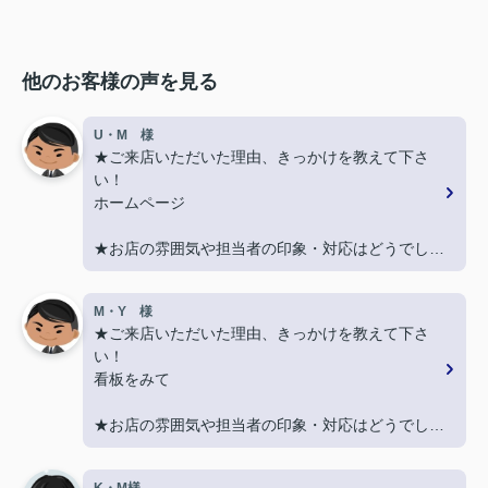
他のお客様の声を見る
U・M 様
★ご来店いただいた理由、きっかけを教えて下さ
い！
ホームページ
★お店の雰囲気や担当者の印象・対応はどうでした
か？
丁寧に、迅速にご対応頂き大変助かりました。
M・Y 様
★ご来店いただいた理由、きっかけを教えて下さ
★担当者、または当店に一言お願い致します！
い！
また引越しする機会があればよろしくお願いしま
看板をみて
す。
★お店の雰囲気や担当者の印象・対応はどうでした
か？
親切に対応いただき良かったです！