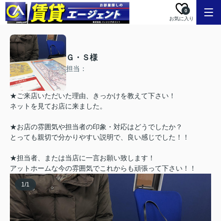
0
お気に入り
Ｇ・Ｓ様
担当：
★ご来店いただいた理由、きっかけを教えて下さい！
ネットを見てお店に来ました。
★お店の雰囲気や担当者の印象・対応はどうでしたか？
とっても親切で分かりやすい説明で、良い感じでした！！
★担当者、または当店に一言お願い致します！
アットホームな今の雰囲気でこれからも頑張って下さい！！
1
/
1