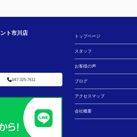
す！
★担当者、または当店に一言お願い致します！
ござ
沢山LINEを送ってしまいましたが、
丁寧にご対応いただきありがとうございまし
た‼
ェント市川店
トップページ
スタッフ
お客様の声
047-325-7611
ブログ
アクセスマップ
会社概要