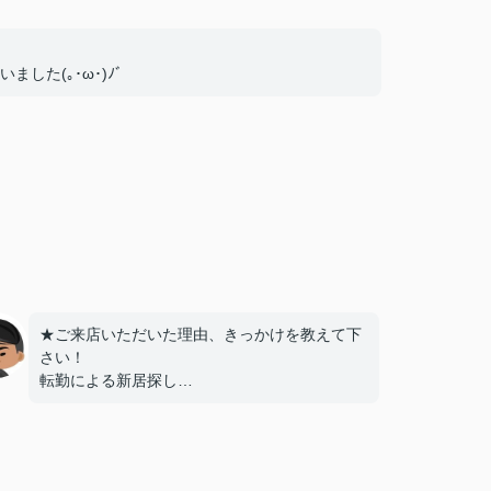
した(｡･ω･)ﾉﾞ
★ご来店いただいた理由、きっかけを教えて下
さい！
転勤による新居探し
ネットでの評価が高かったため
★お店の雰囲気や担当者の印象・対応はどうで
したか？