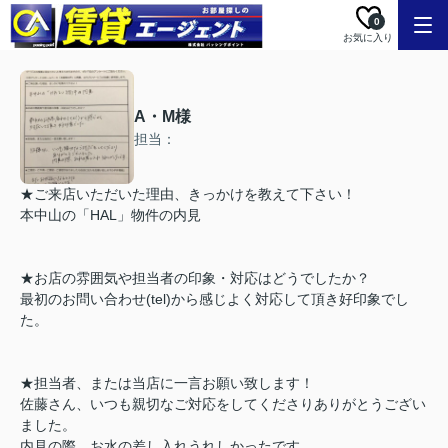
0
お気に入り
A・M様
担当：
★ご来店いただいた理由、きっかけを教えて下さい！
本中山の「HAL」物件の内見
★お店の雰囲気や担当者の印象・対応はどうでしたか？
最初のお問い合わせ(tel)から感じよく対応して頂き好印象でし
た。
★担当者、または当店に一言お願い致します！
佐藤さん、いつも親切なご対応をしてくださりありがとうござい
ました。
内見の際、お水の差し入れうれしかったです。