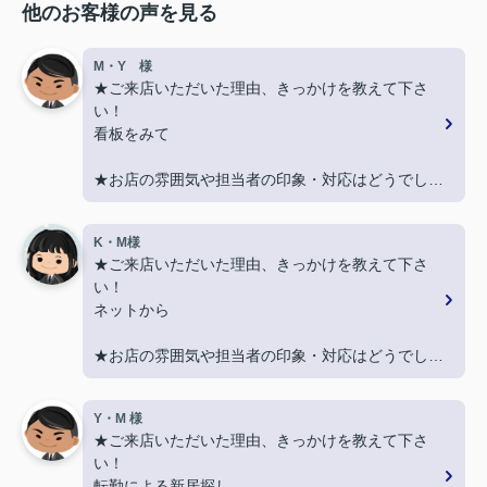
他のお客様の声を見る
M・Y 様
★ご来店いただいた理由、きっかけを教えて下さ
い！
看板をみて
★お店の雰囲気や担当者の印象・対応はどうでした
か？
親切に対応いただき良かったです！
K・M様
★ご来店いただいた理由、きっかけを教えて下さ
★担当者、または当店に一言お願い致します！
い！
契約まで色々とご対応いただきありがとうございま
ネットから
した！
★お店の雰囲気や担当者の印象・対応はどうでした
か？
LINEでのコミュニケーションでやりやすい！
Y・M 様
★ご来店いただいた理由、きっかけを教えて下さ
★担当者、または当店に一言お願い致します！
い！
沢山LINEを送ってしまいましたが、
転勤による新居探し