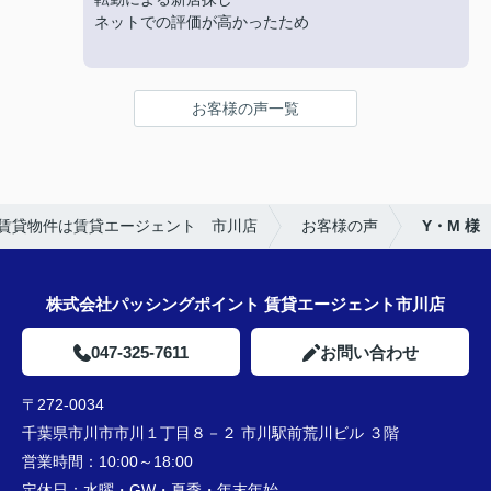
丁寧にご対応いただきありがとうございました‼
ネットでの評価が高かったため
★お店の雰囲気や担当者の印象・対応はどうでした
か？
お客様の声一覧
明るく接しやすく、頼りになる方でした。
★担当者、または当店に一言お願い致します！
引き続きよろしくお願いいたします。
賃貸物件は賃貸エージェント 市川店
お客様の声
Y・M 様
株式会社パッシングポイント 賃貸エージェント市川店
047-325-7611
お問い合わせ
〒272-0034
千葉県市川市市川１丁目８－２ 市川駅前荒川ビル ３階
営業時間：
10:00～18:00
定休日：
水曜・GW・夏季・年末年始