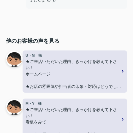
ました(｡･ω･)ﾉﾞ
他のお客様の声を見る
U・M 様
★ご来店いただいた理由、きっかけを教えて下さ
い！
ホームページ
★お店の雰囲気や担当者の印象・対応はどうでした
か？
丁寧に、迅速にご対応頂き大変助かりました。
M・Y 様
★ご来店いただいた理由、きっかけを教えて下さ
★担当者、または当店に一言お願い致します！
い！
また引越しする機会があればよろしくお願いしま
看板をみて
す。