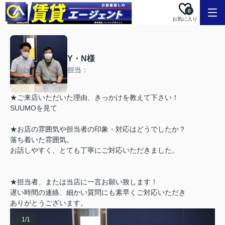
0
お気に入り
Y・N様
担当：
★ご来店いただいた理由、きっかけを教えて下さい！
SUUMOを見て
★お店の雰囲気や担当者の印象・対応はどうでしたか？
落ち着いた雰囲気。
お話しやすく、とても丁寧にご対応いただきました。
★担当者、または当店に一言お願い致します！
遅い時間の連絡、細かい質問にも素早くご対応いただき
ありがとうございます。
1
/
1