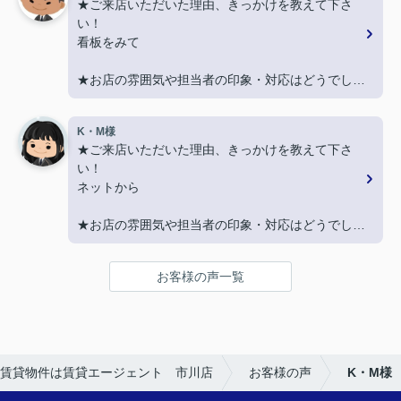
★ご来店いただいた理由、きっかけを教えて下さ
★担当者、または当店に一言お願い致します！
い！
また引越しする機会があればよろしくお願いしま
看板をみて
す。
★お店の雰囲気や担当者の印象・対応はどうでした
か？
親切に対応いただき良かったです！
K・M様
★ご来店いただいた理由、きっかけを教えて下さ
★担当者、または当店に一言お願い致します！
い！
契約まで色々とご対応いただきありがとうございま
ネットから
した！
★お店の雰囲気や担当者の印象・対応はどうでした
か？
LINEでのコミュニケーションでやりやすい！
お客様の声一覧
★担当者、または当店に一言お願い致します！
沢山LINEを送ってしまいましたが、
丁寧にご対応いただきありがとうございました‼
賃貸物件は賃貸エージェント 市川店
お客様の声
K・M様