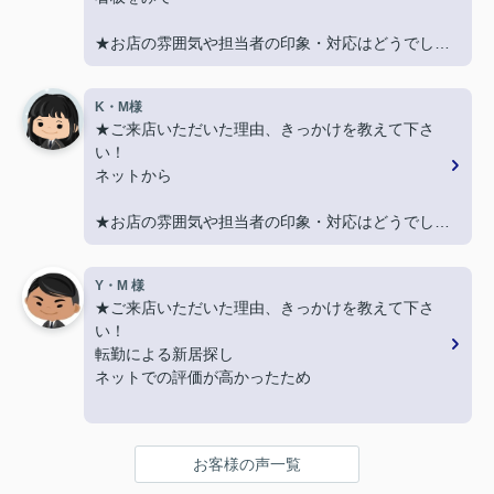
★お店の雰囲気や担当者の印象・対応はどうでした
か？
親切に対応いただき良かったです！
K・M様
★ご来店いただいた理由、きっかけを教えて下さ
★担当者、または当店に一言お願い致します！
い！
契約まで色々とご対応いただきありがとうございま
ネットから
した！
★お店の雰囲気や担当者の印象・対応はどうでした
か？
LINEでのコミュニケーションでやりやすい！
Y・M 様
★ご来店いただいた理由、きっかけを教えて下さ
★担当者、または当店に一言お願い致します！
い！
沢山LINEを送ってしまいましたが、
転勤による新居探し
丁寧にご対応いただきありがとうございました‼
ネットでの評価が高かったため
★お店の雰囲気や担当者の印象・対応はどうでした
か？
お客様の声一覧
明るく接しやすく、頼りになる方でした。