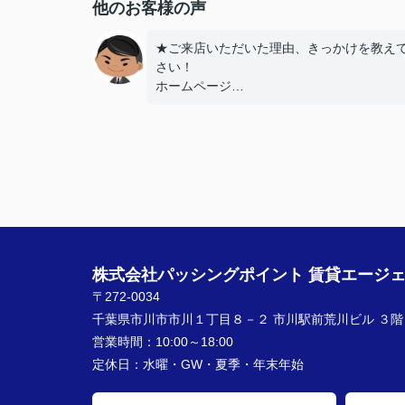
他のお客様の声
★ご来店いただいた理由、きっかけを教え
さい！
ホームページ
★お店の雰囲気や担当者の印象・対応はど
したか？
丁寧に、迅速にご対応頂き大変助かりまし
★担当者、または当店に一言お願い致しま
また引越しする機会があればよろしくお願
ます。
株式会社パッシングポイント 賃貸エージ
〒272-0034
千葉県市川市市川１丁目８－２ 市川駅前荒川ビル ３階
営業時間：
10:00～18:00
定休日：
水曜・GW・夏季・年末年始