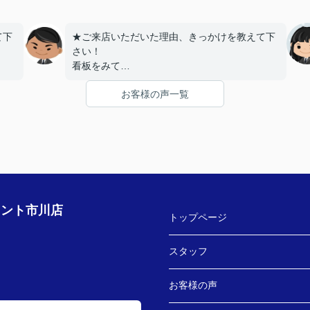
て下
★ご来店いただいた理由、きっかけを教えて下
さい！
看板をみて
お客様の声一覧
うで
★お店の雰囲気や担当者の印象・対応はどうで
したか？
た。
親切に対応いただき良かったです！
す！
★担当者、または当店に一言お願い致します！
いし
契約まで色々とご対応いただきありがとうござ
いました！
ェント市川店
トップページ
スタッフ
お客様の声