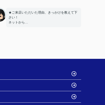
★ご来店いただいた理由、きっかけを教えて下
さい！
ネットから
★お店の雰囲気や担当者の印象・対応はどうで
したか？
LINEでのコミュニケーションでやりやすい！
★担当者、または当店に一言お願い致します！
沢山LINEを送ってしまいましたが、
丁寧にご対応いただきありがとうございまし
た‼