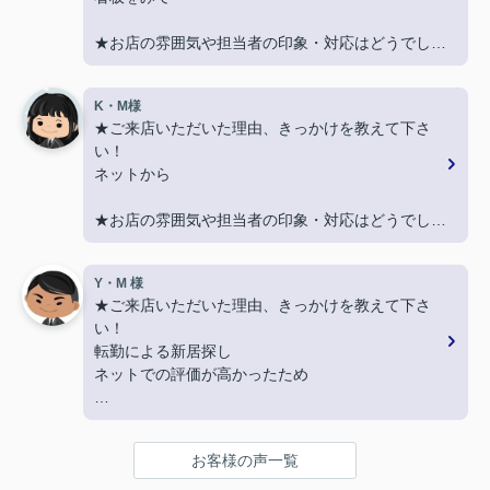
★お店の雰囲気や担当者の印象・対応はどうでした
か？
親切に対応いただき良かったです！
K・M様
★ご来店いただいた理由、きっかけを教えて下さ
★担当者、または当店に一言お願い致します！
い！
契約まで色々とご対応いただきありがとうございま
ネットから
した！
★お店の雰囲気や担当者の印象・対応はどうでした
か？
LINEでのコミュニケーションでやりやすい！
Y・M 様
★ご来店いただいた理由、きっかけを教えて下さ
★担当者、または当店に一言お願い致します！
い！
沢山LINEを送ってしまいましたが、
転勤による新居探し
丁寧にご対応いただきありがとうございました‼
ネットでの評価が高かったため
★お店の雰囲気や担当者の印象・対応はどうでした
か？
お客様の声一覧
明るく接しやすく、頼りになる方でした。