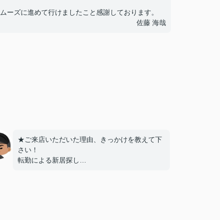
ムーズに進めて行けましたこと感謝しております。
佐藤 海哉
★ご来店いただいた理由、きっかけを教えて下
さい！
転勤による新居探し
ネットでの評価が高かったため
★お店の雰囲気や担当者の印象・対応はどうで
したか？
明るく接しやすく、頼りになる方でした。