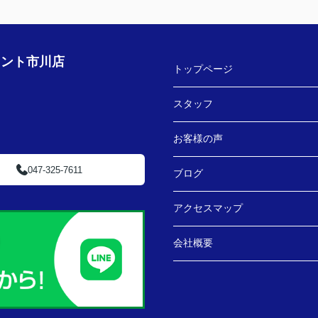
す！
★担当者、または当店に一言お願い致します！
ござ
沢山LINEを送ってしまいましたが、
丁寧にご対応いただきありがとうございまし
た‼
ェント市川店
トップページ
スタッフ
お客様の声
047-325-7611
ブログ
アクセスマップ
会社概要