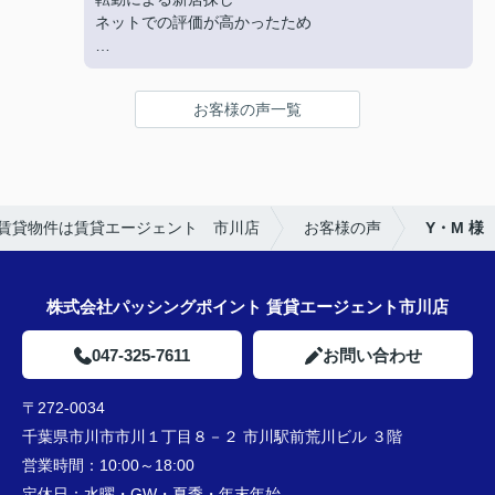
丁寧にご対応いただきありがとうございました‼
ネットでの評価が高かったため
★お店の雰囲気や担当者の印象・対応はどうでした
か？
お客様の声一覧
明るく接しやすく、頼りになる方でした。
★担当者、または当店に一言お願い致します！
引き続きよろしくお願いいたします。
賃貸物件は賃貸エージェント 市川店
お客様の声
Y・M 様
株式会社パッシングポイント 賃貸エージェント市川店
047-325-7611
お問い合わせ
〒272-0034
千葉県市川市市川１丁目８－２ 市川駅前荒川ビル ３階
営業時間：
10:00～18:00
定休日：
水曜・GW・夏季・年末年始