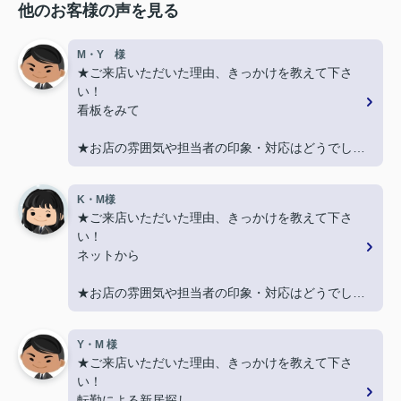
他のお客様の声を見る
M・Y 様
★ご来店いただいた理由、きっかけを教えて下さ
い！
看板をみて
★お店の雰囲気や担当者の印象・対応はどうでした
か？
親切に対応いただき良かったです！
K・M様
★ご来店いただいた理由、きっかけを教えて下さ
★担当者、または当店に一言お願い致します！
い！
契約まで色々とご対応いただきありがとうございま
ネットから
した！
★お店の雰囲気や担当者の印象・対応はどうでした
か？
LINEでのコミュニケーションでやりやすい！
Y・M 様
★ご来店いただいた理由、きっかけを教えて下さ
★担当者、または当店に一言お願い致します！
い！
沢山LINEを送ってしまいましたが、
転勤による新居探し