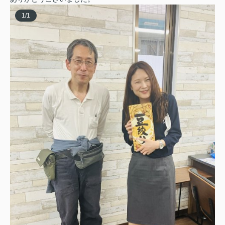
1
/
1