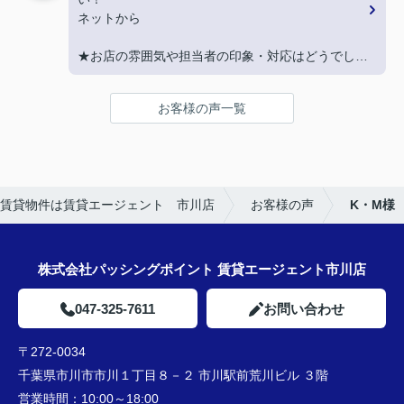
契約まで色々とご対応いただきありがとうございま
ネットから
した！
★お店の雰囲気や担当者の印象・対応はどうでした
か？
LINEでのコミュニケーションでやりやすい！
お客様の声一覧
★担当者、または当店に一言お願い致します！
沢山LINEを送ってしまいましたが、
丁寧にご対応いただきありがとうございました‼
賃貸物件は賃貸エージェント 市川店
お客様の声
K・M様
株式会社パッシングポイント 賃貸エージェント市川店
047-325-7611
お問い合わせ
〒272-0034
千葉県市川市市川１丁目８－２ 市川駅前荒川ビル ３階
営業時間：
10:00～18:00