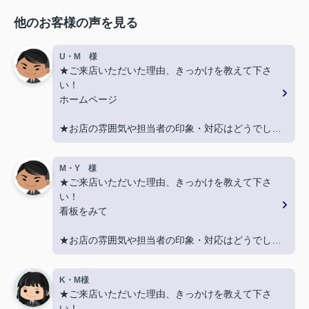
他のお客様の声を見る
U・M 様
★ご来店いただいた理由、きっかけを教えて下さ
い！
ホームページ
★お店の雰囲気や担当者の印象・対応はどうでした
か？
丁寧に、迅速にご対応頂き大変助かりました。
M・Y 様
★ご来店いただいた理由、きっかけを教えて下さ
★担当者、または当店に一言お願い致します！
い！
また引越しする機会があればよろしくお願いしま
看板をみて
す。
★お店の雰囲気や担当者の印象・対応はどうでした
か？
親切に対応いただき良かったです！
K・M様
★ご来店いただいた理由、きっかけを教えて下さ
★担当者、または当店に一言お願い致します！
い！