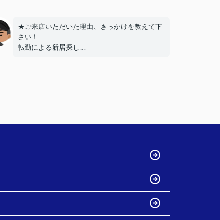
★ご来店いただいた理由、きっかけを教えて下
さい！
転勤による新居探し
ネットでの評価が高かったため
★お店の雰囲気や担当者の印象・対応はどうで
したか？
明るく接しやすく、頼りになる方でした。
★担当者、または当店に一言お願い致します！
引き続きよろしくお願いいたします。