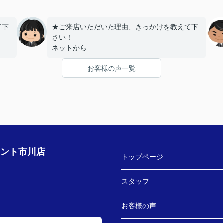
て下
★ご来店いただいた理由、きっかけを教えて下
さい！
ネットから
お客様の声一覧
うで
★お店の雰囲気や担当者の印象・対応はどうで
したか？
LINEでのコミュニケーションでやりやすい！
す！
★担当者、または当店に一言お願い致します！
ござ
沢山LINEを送ってしまいましたが、
丁寧にご対応いただきありがとうございまし
た‼
ェント市川店
トップページ
スタッフ
お客様の声