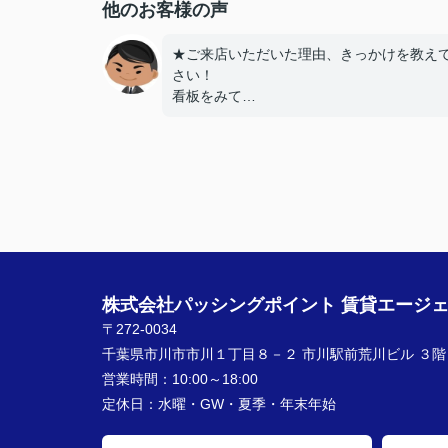
他のお客様の声
★ご来店いただいた理由、きっかけを教え
さい！
看板をみて
★お店の雰囲気や担当者の印象・対応はど
したか？
親切に対応いただき良かったです！
★担当者、または当店に一言お願い致しま
契約まで色々とご対応いただきありがとう
いました！
株式会社パッシングポイント 賃貸エージ
〒272-0034
千葉県市川市市川１丁目８－２ 市川駅前荒川ビル ３階
営業時間：
10:00～18:00
定休日：
水曜・GW・夏季・年末年始