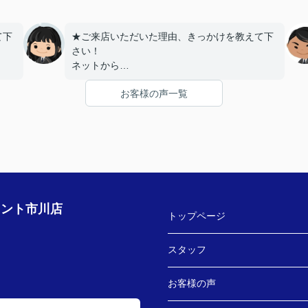
て下
★ご来店いただいた理由、きっかけを教えて下
さい！
ネットから
お客様の声一覧
うで
★お店の雰囲気や担当者の印象・対応はどうで
したか？
LINEでのコミュニケーションでやりやすい！
す！
★担当者、または当店に一言お願い致します！
ござ
沢山LINEを送ってしまいましたが、
丁寧にご対応いただきありがとうございまし
た‼
ェント市川店
トップページ
スタッフ
お客様の声