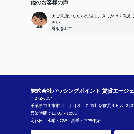
他のお客様の声
★ご来店いただいた理由、きっかけを教え
さい！
看板をみて
★お店の雰囲気や担当者の印象・対応はど
したか？
親切に対応いただき良かったです！
★担当者、または当店に一言お願い致しま
契約まで色々とご対応いただきありがとう
いました！
株式会社パッシングポイント 賃貸エージ
〒272-0034
千葉県市川市市川１丁目８－２ 市川駅前荒川ビル ３階
営業時間：
10:00～18:00
定休日：
水曜・GW・夏季・年末年始