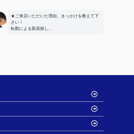
★ご来店いただいた理由、きっかけを教えて下
さい！
転勤による新居探し
ネットでの評価が高かったため
★お店の雰囲気や担当者の印象・対応はどうで
したか？
明るく接しやすく、頼りになる方でした。
★担当者、または当店に一言お願い致します！
引き続きよろしくお願いいたします。