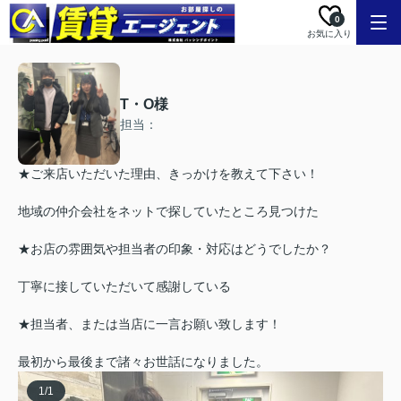
0
お気に入り
T・O様
担当：
★ご来店いただいた理由、きっかけを教えて下さい！
地域の仲介会社をネットで探していたところ見つけた
★お店の雰囲気や担当者の印象・対応はどうでしたか？
丁寧に接していただいて感謝している
★担当者、または当店に一言お願い致します！
最初から最後まで諸々お世話になりました。
1
/
1