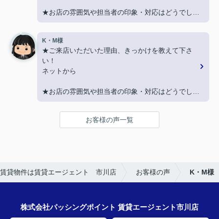
★お店の雰囲気や担当者の印象・対応はどうでした
か？
親切に対応いただき良かったです！
K・M様
★ご来店いただいた理由、きっかけを教えて下さ
★担当者、または当店に一言お願い致します！
い！
契約まで色々とご対応いただきありがとうございま
ネットから
した！
★お店の雰囲気や担当者の印象・対応はどうでした
か？
LINEでのコミュニケーションでやりやすい！
お客様の声一覧
★担当者、または当店に一言お願い致します！
沢山LINEを送ってしまいましたが、
丁寧にご対応いただきありがとうございました‼
賃貸物件は賃貸エージェント 市川店
お客様の声
K・M様
株式会社パッシングポイント 賃貸エージェント市川店