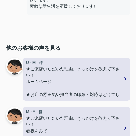
素敵な新生活を応援しております♪
他のお客様の声を見る
U・M 様
★ご来店いただいた理由、きっかけを教えて下さ
い！
ホームページ
★お店の雰囲気や担当者の印象・対応はどうでした
か？
丁寧に、迅速にご対応頂き大変助かりました。
M・Y 様
★ご来店いただいた理由、きっかけを教えて下さ
★担当者、または当店に一言お願い致します！
い！
また引越しする機会があればよろしくお願いしま
看板をみて
す。