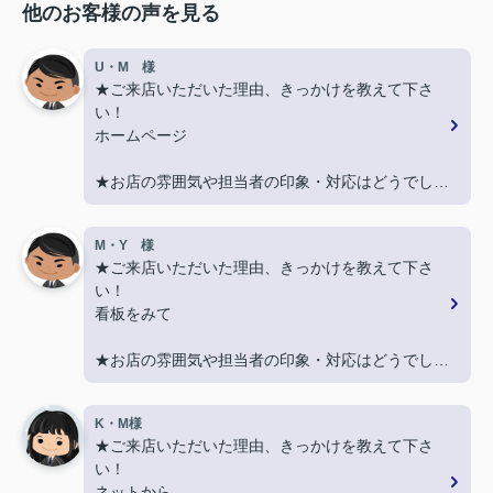
他のお客様の声を見る
U・M 様
★ご来店いただいた理由、きっかけを教えて下さ
い！
ホームページ
★お店の雰囲気や担当者の印象・対応はどうでした
か？
丁寧に、迅速にご対応頂き大変助かりました。
M・Y 様
★ご来店いただいた理由、きっかけを教えて下さ
★担当者、または当店に一言お願い致します！
い！
また引越しする機会があればよろしくお願いしま
看板をみて
す。
★お店の雰囲気や担当者の印象・対応はどうでした
か？
親切に対応いただき良かったです！
K・M様
★ご来店いただいた理由、きっかけを教えて下さ
★担当者、または当店に一言お願い致します！
い！
契約まで色々とご対応いただきありがとうございま
ネットから