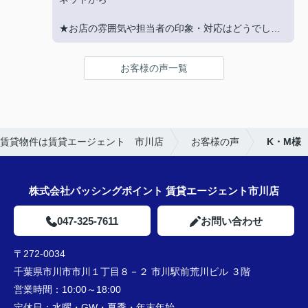
した！
★お店の雰囲気や担当者の印象・対応はどうでした
か？
LINEでのコミュニケーションでやりやすい！
お客様の声一覧
★担当者、または当店に一言お願い致します！
沢山LINEを送ってしまいましたが、
丁寧にご対応いただきありがとうございました‼
賃貸物件は賃貸エージェント 市川店
お客様の声
K・M様
株式会社パッシングポイント 賃貸エージェント市川店
047-325-7611
お問い合わせ
〒272-0034
千葉県市川市市川１丁目８－２ 市川駅前荒川ビル ３階
営業時間：
10:00～18:00
定休日：
水曜・GW・夏季・年末年始