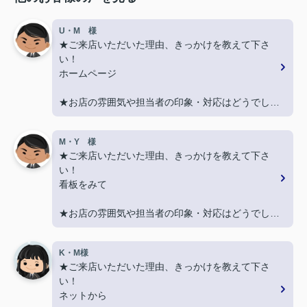
U・M 様
★ご来店いただいた理由、きっかけを教えて下さ
い！
ホームページ
★お店の雰囲気や担当者の印象・対応はどうでした
か？
丁寧に、迅速にご対応頂き大変助かりました。
M・Y 様
★ご来店いただいた理由、きっかけを教えて下さ
★担当者、または当店に一言お願い致します！
い！
また引越しする機会があればよろしくお願いしま
看板をみて
す。
★お店の雰囲気や担当者の印象・対応はどうでした
か？
親切に対応いただき良かったです！
K・M様
★ご来店いただいた理由、きっかけを教えて下さ
★担当者、または当店に一言お願い致します！
い！
契約まで色々とご対応いただきありがとうございま
ネットから
した！