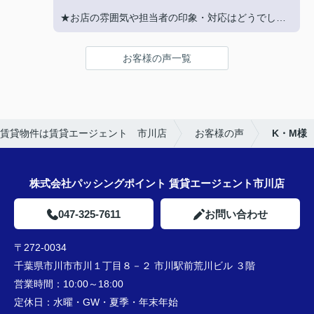
★お店の雰囲気や担当者の印象・対応はどうでした
か？
LINEでのコミュニケーションでやりやすい！
お客様の声一覧
★担当者、または当店に一言お願い致します！
沢山LINEを送ってしまいましたが、
丁寧にご対応いただきありがとうございました‼
賃貸物件は賃貸エージェント 市川店
お客様の声
K・M様
株式会社パッシングポイント 賃貸エージェント市川店
047-325-7611
お問い合わせ
〒272-0034
千葉県市川市市川１丁目８－２ 市川駅前荒川ビル ３階
営業時間：
10:00～18:00
定休日：
水曜・GW・夏季・年末年始