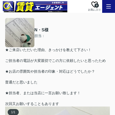
0
お気に入り
N・S様
担当：
★ご来店いただいた理由、きっかけを教えて下さい！
ご担当者の電話が大変親切でこの方に依頼したいと思ったため
★お店の雰囲気や担当者の印象・対応はどうでしたか？
普通だと思いました
★担当者、または当店に一言お願い致します！
次回又お願いすることもあります
1
/
1