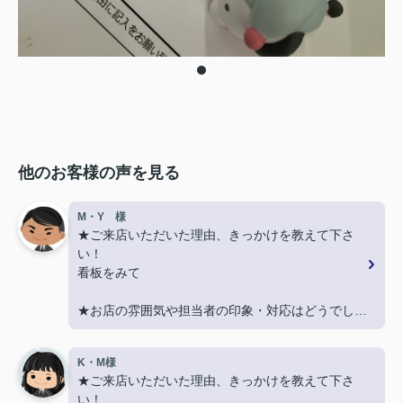
他のお客様の声を見る
M・Y 様
★ご来店いただいた理由、きっかけを教えて下さ
い！
看板をみて
★お店の雰囲気や担当者の印象・対応はどうでした
か？
親切に対応いただき良かったです！
K・M様
★ご来店いただいた理由、きっかけを教えて下さ
★担当者、または当店に一言お願い致します！
い！