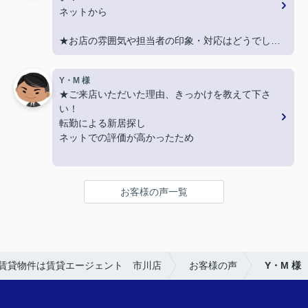
契約まで色々とご対応いただきありがとうございま
ネットから
した！
★お店の雰囲気や担当者の印象・対応はどうでした
か？
LINEでのコミュニケーションでやりやすい！
Y・M 様
★ご来店いただいた理由、きっかけを教えて下さ
★担当者、または当店に一言お願い致します！
い！
沢山LINEを送ってしまいましたが、
転勤による新居探し
丁寧にご対応いただきありがとうございました‼
ネットでの評価が高かったため
★お店の雰囲気や担当者の印象・対応はどうでした
か？
お客様の声一覧
明るく接しやすく、頼りになる方でした。
★担当者、または当店に一言お願い致します！
引き続きよろしくお願いいたします。
賃貸物件は賃貸エージェント 市川店
お客様の声
Y・M 様