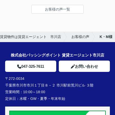
LINEでのコミュニケーションでやりやすい！
お客様の声一覧
★担当者、または当店に一言お願い致します！
沢山LINEを送ってしまいましたが、
丁寧にご対応いただきありがとうございました‼
賃貸物件は賃貸エージェント 市川店
お客様の声
K・M様
株式会社パッシングポイント 賃貸エージェント市川店
047-325-7611
お問い合わせ
〒272-0034
千葉県市川市市川１丁目８－２ 市川駅前荒川ビル ３階
営業時間：
10:00～18:00
定休日：
水曜・GW・夏季・年末年始