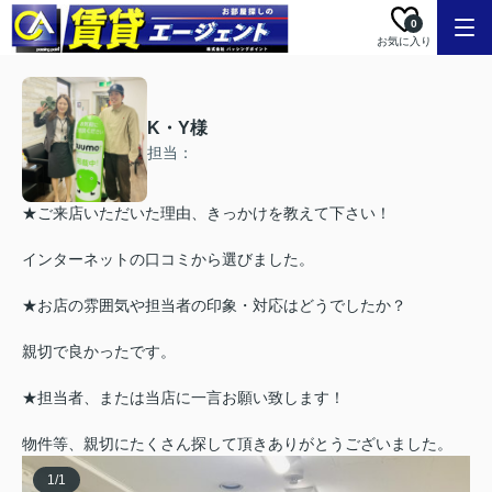
0
お気に入り
K・Y様
担当：
★ご来店いただいた理由、きっかけを教えて下さい！
インターネットの口コミから選びました。
★お店の雰囲気や担当者の印象・対応はどうでしたか？
親切で良かったです。
★担当者、または当店に一言お願い致します！
物件等、親切にたくさん探して頂きありがとうございました。
1
/
1