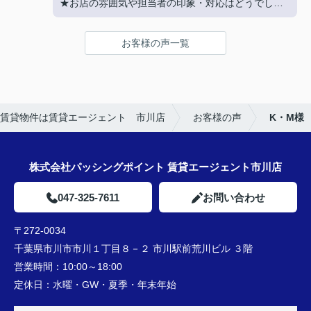
★お店の雰囲気や担当者の印象・対応はどうでした
か？
LINEでのコミュニケーションでやりやすい！
お客様の声一覧
★担当者、または当店に一言お願い致します！
沢山LINEを送ってしまいましたが、
丁寧にご対応いただきありがとうございました‼
賃貸物件は賃貸エージェント 市川店
お客様の声
K・M様
株式会社パッシングポイント 賃貸エージェント市川店
047-325-7611
お問い合わせ
〒272-0034
千葉県市川市市川１丁目８－２ 市川駅前荒川ビル ３階
営業時間：
10:00～18:00
定休日：
水曜・GW・夏季・年末年始