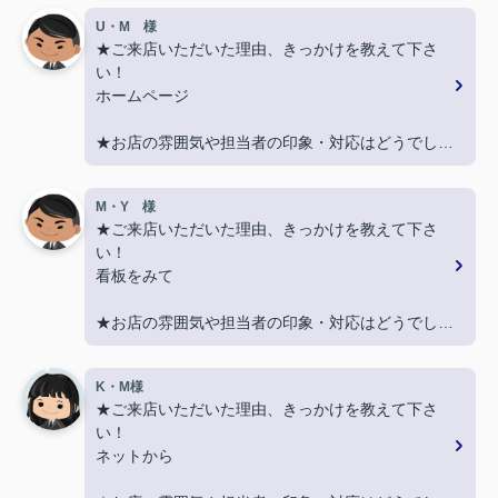
U・M 様
★ご来店いただいた理由、きっかけを教えて下さ
い！
ホームページ
★お店の雰囲気や担当者の印象・対応はどうでした
か？
丁寧に、迅速にご対応頂き大変助かりました。
M・Y 様
★ご来店いただいた理由、きっかけを教えて下さ
★担当者、または当店に一言お願い致します！
い！
また引越しする機会があればよろしくお願いしま
看板をみて
す。
★お店の雰囲気や担当者の印象・対応はどうでした
か？
親切に対応いただき良かったです！
K・M様
★ご来店いただいた理由、きっかけを教えて下さ
★担当者、または当店に一言お願い致します！
い！
契約まで色々とご対応いただきありがとうございま
ネットから
した！