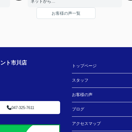
ネットから
お客様の声一覧
うで
★お店の雰囲気や担当者の印象・対応はどうで
したか？
LINEでのコミュニケーションでやりやすい！
す！
★担当者、または当店に一言お願い致します！
ござ
沢山LINEを送ってしまいましたが、
丁寧にご対応いただきありがとうございまし
た‼
ェント市川店
トップページ
スタッフ
お客様の声
047-325-7611
ブログ
アクセスマップ