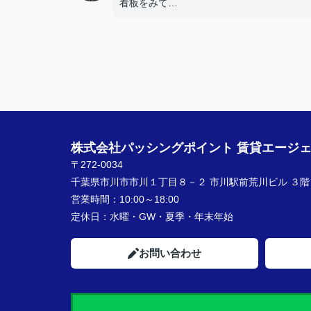
看板をみて
★お店の雰囲気や担当者の印象・対応はど
したか？
親切に対応いただき良かったです！
★担当者、または当店に一言お願い致しま
契約まで色々とご対応いただきありがとう
いました！
株式会社パッシングポイント 賃貸エージ
〒272-0034
千葉県市川市市川１丁目８－２ 市川駅前荒川ビル ３階
営業時間：
10:00～18:00
定休日：
水曜・GW・夏季・年末年始
お問い合わせ