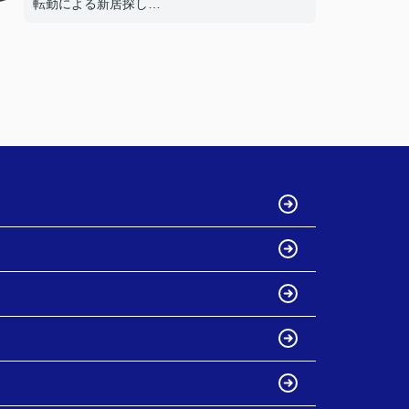
転勤による新居探し
ネットでの評価が高かったため
★お店の雰囲気や担当者の印象・対応はどうで
したか？
明るく接しやすく、頼りになる方でした。
★担当者、または当店に一言お願い致します！
引き続きよろしくお願いいたします。