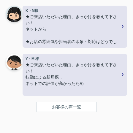
親切に対応いただき良かったです！
K・M様
★ご来店いただいた理由、きっかけを教えて下さ
★担当者、または当店に一言お願い致します！
い！
契約まで色々とご対応いただきありがとうございま
ネットから
した！
★お店の雰囲気や担当者の印象・対応はどうでした
か？
LINEでのコミュニケーションでやりやすい！
Y・M 様
★ご来店いただいた理由、きっかけを教えて下さ
★担当者、または当店に一言お願い致します！
い！
沢山LINEを送ってしまいましたが、
転勤による新居探し
丁寧にご対応いただきありがとうございました‼
ネットでの評価が高かったため
★お店の雰囲気や担当者の印象・対応はどうでした
か？
お客様の声一覧
明るく接しやすく、頼りになる方でした。
★担当者、または当店に一言お願い致します！
引き続きよろしくお願いいたします。