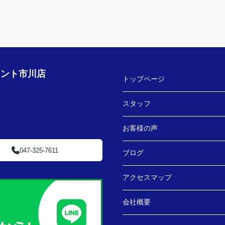
したか？
LINEでのコミュニケーションでやりやすい！
す！
★担当者、または当店に一言お願い致します！
ござ
沢山LINEを送ってしまいましたが、
丁寧にご対応いただきありがとうございまし
た‼
ェント市川店
トップページ
スタッフ
お客様の声
047-325-7611
ブログ
アクセスマップ
会社概要