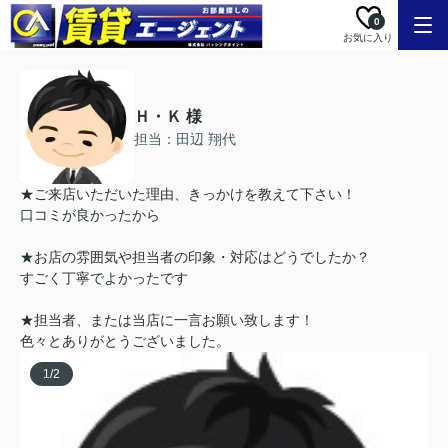
0
お気に入り
Ｈ・Ｋ 様
担当：田辺 翔代
★ご来店いただいた理由、きっかけを教えて下さい！
口コミが良かったから
★お店の雰囲気や担当者の印象・対応はどうでしたか？
すごく丁寧でよかったです
★担当者、または当店に一言お願い致します！
色々とありがとうございました。
1
/
2