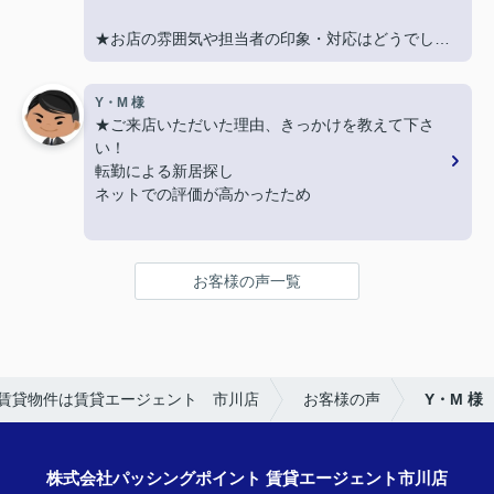
★お店の雰囲気や担当者の印象・対応はどうでした
か？
LINEでのコミュニケーションでやりやすい！
Y・M 様
★ご来店いただいた理由、きっかけを教えて下さ
★担当者、または当店に一言お願い致します！
い！
沢山LINEを送ってしまいましたが、
転勤による新居探し
丁寧にご対応いただきありがとうございました‼
ネットでの評価が高かったため
★お店の雰囲気や担当者の印象・対応はどうでした
か？
お客様の声一覧
明るく接しやすく、頼りになる方でした。
★担当者、または当店に一言お願い致します！
引き続きよろしくお願いいたします。
賃貸物件は賃貸エージェント 市川店
お客様の声
Y・M 様
株式会社パッシングポイント 賃貸エージェント市川店