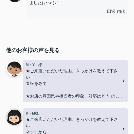
ました(｡･ω･)ﾉﾞ
田辺 翔代
他のお客様の声を見る
M・Y 様
★ご来店いただいた理由、きっかけを教えて下さ
い！
看板をみて
★お店の雰囲気や担当者の印象・対応はどうでした
か？
親切に対応いただき良かったです！
K・M様
★ご来店いただいた理由、きっかけを教えて下さ
★担当者、または当店に一言お願い致します！
い！
契約まで色々とご対応いただきありがとうございま
ネットから
した！