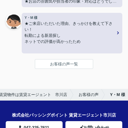
★お店の雰囲気や担当者の印象・対応はどうでした
か？
LINEでのコミュニケーションでやりやすい！
Y・M 様
★ご来店いただいた理由、きっかけを教えて下さ
★担当者、または当店に一言お願い致します！
い！
沢山LINEを送ってしまいましたが、
転勤による新居探し
丁寧にご対応いただきありがとうございました‼
ネットでの評価が高かったため
★お店の雰囲気や担当者の印象・対応はどうでした
か？
お客様の声一覧
明るく接しやすく、頼りになる方でした。
★担当者、または当店に一言お願い致します！
引き続きよろしくお願いいたします。
賃貸物件は賃貸エージェント 市川店
お客様の声
Y・M 様
株式会社パッシングポイント 賃貸エージェント市川店
047-325-7611
お問い合わせ