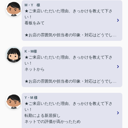
M・Y 様
★ご来店いただいた理由、きっかけを教えて下さ
い！
看板をみて
★お店の雰囲気や担当者の印象・対応はどうでした
か？
親切に対応いただき良かったです！
K・M様
★ご来店いただいた理由、きっかけを教えて下さ
★担当者、または当店に一言お願い致します！
い！
契約まで色々とご対応いただきありがとうございま
ネットから
した！
★お店の雰囲気や担当者の印象・対応はどうでした
か？
LINEでのコミュニケーションでやりやすい！
Y・M 様
★ご来店いただいた理由、きっかけを教えて下さ
★担当者、または当店に一言お願い致します！
い！
沢山LINEを送ってしまいましたが、
転勤による新居探し
丁寧にご対応いただきありがとうございました‼
ネットでの評価が高かったため