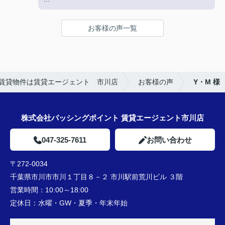
★お店の雰囲気や担当者の印象・対応はどうでした
か？
お客様の声一覧
明るく接しやすく、頼りになる方でした。
★担当者、または当店に一言お願い致します！
引き続きよろしくお願いいたします。
賃貸物件は賃貸エージェント 市川店
お客様の声
Y・M 様
株式会社パッシングポイント 賃貸エージェント市川店
047-325-7611
お問い合わせ
〒272-0034
千葉県市川市市川１丁目８－２ 市川駅前荒川ビル ３階
営業時間：
10:00～18:00
定休日：
水曜・GW・夏季・年末年始