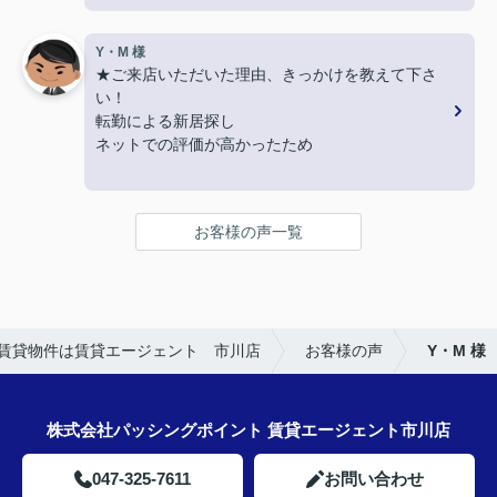
か？
LINEでのコミュニケーションでやりやすい！
Y・M 様
★ご来店いただいた理由、きっかけを教えて下さ
★担当者、または当店に一言お願い致します！
い！
沢山LINEを送ってしまいましたが、
転勤による新居探し
丁寧にご対応いただきありがとうございました‼
ネットでの評価が高かったため
★お店の雰囲気や担当者の印象・対応はどうでした
か？
お客様の声一覧
明るく接しやすく、頼りになる方でした。
★担当者、または当店に一言お願い致します！
引き続きよろしくお願いいたします。
賃貸物件は賃貸エージェント 市川店
お客様の声
Y・M 様
株式会社パッシングポイント 賃貸エージェント市川店
047-325-7611
お問い合わせ