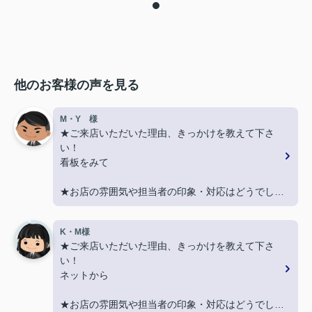
他のお客様の声を見る
M・Y 様
★ご来店いただいた理由、きっかけを教えて下さ
い！
看板をみて
★お店の雰囲気や担当者の印象・対応はどうでした
か？
親切に対応いただき良かったです！
K・M様
★ご来店いただいた理由、きっかけを教えて下さ
★担当者、または当店に一言お願い致します！
い！
契約まで色々とご対応いただきありがとうございま
ネットから
した！
★お店の雰囲気や担当者の印象・対応はどうでした