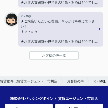
★お店の雰囲気や担当者の印象・対応はどうでした
か？
親切に対応いただき良かったです！
K・M様
★ご来店いただいた理由、きっかけを教えて下さ
★担当者、または当店に一言お願い致します！
い！
契約まで色々とご対応いただきありがとうございま
ネットから
した！
★お店の雰囲気や担当者の印象・対応はどうでした
か？
LINEでのコミュニケーションでやりやすい！
お客様の声一覧
★担当者、または当店に一言お願い致します！
沢山LINEを送ってしまいましたが、
丁寧にご対応いただきありがとうございました‼
賃貸物件は賃貸エージェント 市川店
お客様の声
K・M様
株式会社パッシングポイント 賃貸エージェント市川店