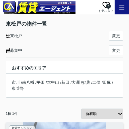
0
お気に入り
東松戸の物件一覧
東松戸
変更
募集中
変更
おすすめのエリア
市川
/
南八幡
/
平田
/
本中山
/
新田
/
大洲
/
妙典
/
二俣
/
田尻
/
東菅野
1
棟
1
件
賃貸マンション