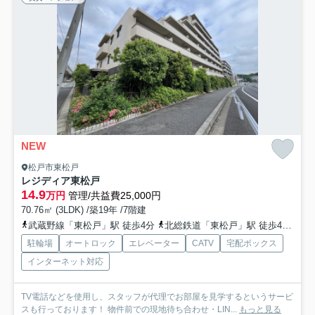
NEW
松戸市東松戸
レジディア東松戸
14.9
万円
管理/共益費25,000円
70.76㎡ (3LDK) /築19年 /7階建
武蔵野線「東松戸」駅 徒歩4分
北総鉄道「東松戸」駅 徒歩4分
北
駐輪場
オートロック
エレベーター
CATV
宅配ボックス
インターネット対応
TV電話などを使用し、スタッフが代理でお部屋を見学するというサービ
スも行っております！ 物件前での現地待ち合わせ・LIN...
もっと見る