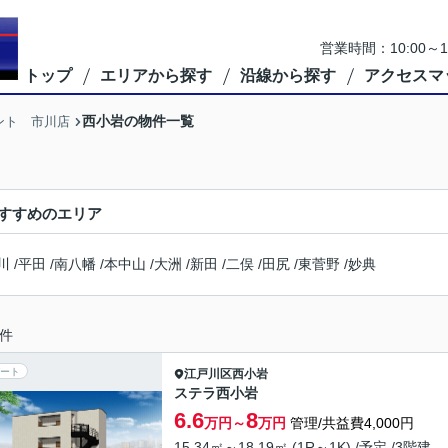
営業時間：10:00
トップ
エリアから探す
沿線から探す
アクセスマ
西小岩の物件一覧
ント 市川店
すすめのエリア
川
/
平田
/
南八幡
/
本中山
/
大洲
/
新田
/
二俣
/
田尻
/
東菅野
/
妙典
件
ート
江戸川区
西小岩
ステラ西小岩
6.6
8
万円～
万円
管理/共益費4,000円
15.34㎡～18.19㎡ (1R～1K) /予定 /3階建