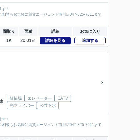
ます！
談もお気軽に賃貸エージェント市川店047-325-7611まで
間取り
面積
詳細
お気に入り
1K
20.01㎡
詳細を見る
追加する
駐輪場
エレベーター
CATV
ス東
光ファイバー
公共下水
ます！
談もお気軽に賃貸エージェント市川店047-325-7611まで