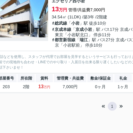
エクセリア西小岩
13
万円
管理/共益費7,000円
34.54㎡ (1LDK) /築3年 /2階建
総武線
「
小岩
」駅 徒歩10分
京成本線
「
京成小岩
」駅 バス17分 京成
東京「小岩駅北口」 停歩11分
都営新宿線
「
瑞江
」駅 バス27分 京成バ
京「小岩駅前」 停歩10分
電話などを使用し、スタッフが代理でお部屋を見学するというサービスも行っており
前での現地待ち合わせ・LINEでのやり取り・入居日を出来る限り遅くしたいなどのご相
話下さいませ！
部屋番号
所在階
賃料
管理費・共益費
敷金/保証金
礼金
13
203
2階
7,000円
0ヶ月
1ヶ月
万円
1