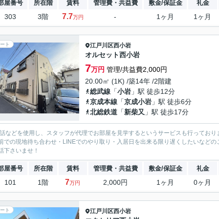
部屋番号
所在階
賃料
管理費・共益費
敷金/保証金
礼金
7.7
303
3階
-
1ヶ月
1ヶ月
万円
ート
江戸川区
西小岩
オルセット西小岩
7
万円
管理/共益費2,000円
20.00㎡ (1K) /築14年 /2階建
総武線
「
小岩
」駅 徒歩12分
京成本線
「
京成小岩
」駅 徒歩6分
北総鉄道
「
新柴又
」駅 徒歩17分
電話などを使用し、スタッフが代理でお部屋を見学するというサービスも行っており
前での現地待ち合わせ・LINEでのやり取り・入居日を出来る限り遅くしたいなどのご相
話下さいませ！
部屋番号
所在階
賃料
管理費・共益費
敷金/保証金
礼金
7
101
1階
2,000円
1ヶ月
0ヶ月
万円
ート
江戸川区
西小岩