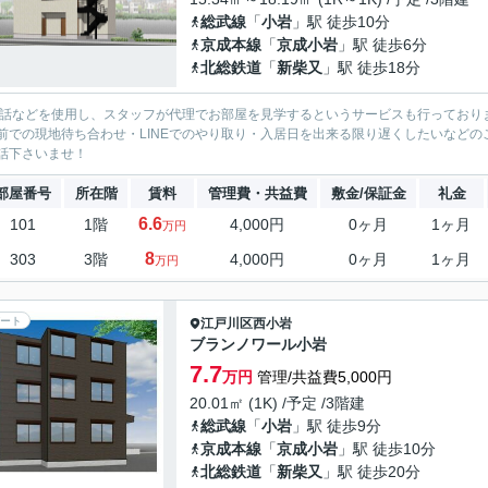
総武線
「
小岩
」駅 徒歩10分
京成本線
「
京成小岩
」駅 徒歩6分
北総鉄道
「
新柴又
」駅 徒歩18分
電話などを使用し、スタッフが代理でお部屋を見学するというサービスも行っており
前での現地待ち合わせ・LINEでのやり取り・入居日を出来る限り遅くしたいなどのご相
話下さいませ！
部屋番号
所在階
賃料
管理費・共益費
敷金/保証金
礼金
6.6
101
1階
4,000円
0ヶ月
1ヶ月
万円
8
303
3階
4,000円
0ヶ月
1ヶ月
万円
ート
江戸川区
西小岩
ブランノワール小岩
7.7
万円
管理/共益費5,000円
20.01㎡ (1K) /予定 /3階建
総武線
「
小岩
」駅 徒歩9分
京成本線
「
京成小岩
」駅 徒歩10分
北総鉄道
「
新柴又
」駅 徒歩20分