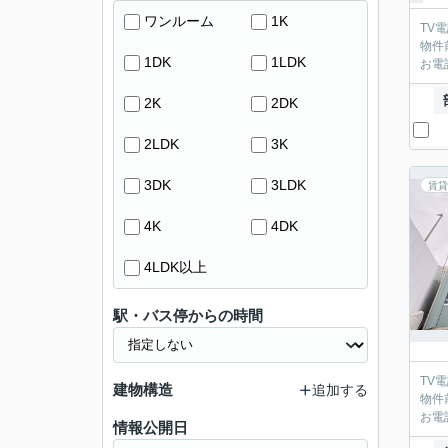
ワンルーム
1K
TV
物件
1DK
1LDK
お電
2K
2DK
2LDK
3K
3DK
3LDK
賃貸
4K
4DK
4LDK以上
駅・バス停からの時間
TV
建物構造
追加する
物件
お電
情報公開日