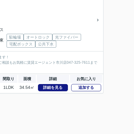
バス
駐輪場
オートロック
光ファイバー
ス東
宅配ボックス
公共下水
ます！
談もお気軽に賃貸エージェント市川店047-325-7611まで
間取り
面積
詳細
お気に入り
1LDK
34.54㎡
詳細を見る
追加する