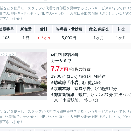
電話などを使用し、スタッフが代理でお部屋を見学するというサービスも行っており
前での現地待ち合わせ・LINEでのやり取り・入居日を出来る限り遅くしたいなどのご相
話下さいませ！
部屋番号
所在階
賃料
管理費・共益費
敷金/保証金
礼金
7.7
103
1階
5,000円
1ヶ月
1ヶ月
万円
マンション
江戸川区
西小岩
カーサミワ
7.7
万円
管理/共益費-
29.00㎡ (1DK) /築31年 /4階建
総武線
「
小岩
」駅 徒歩5分
京成本線
「
京成小岩
」駅 徒歩12分
都営新宿線
「
瑞江
」駅 バス27分 京成バ
京「小岩駅前」 停歩7分
電話などを使用し、スタッフが代理でお部屋を見学するというサービスも行っており
前での現地待ち合わせ・LINEでのやり取り・入居日を出来る限り遅くしたいなどのご相
話下さいませ！