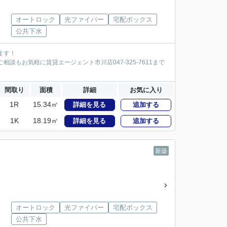
オートロック
光ファイバー
宅配ボックス
公共下水
ます！
談もお気軽に賃貸エージェント市川店047-325-7611まで
間取り
面積
詳細
お気に入り
1R
15.34㎡
詳細を見る
追加する
1K
18.19㎡
詳細を見る
追加する
新築
オートロック
光ファイバー
宅配ボックス
公共下水