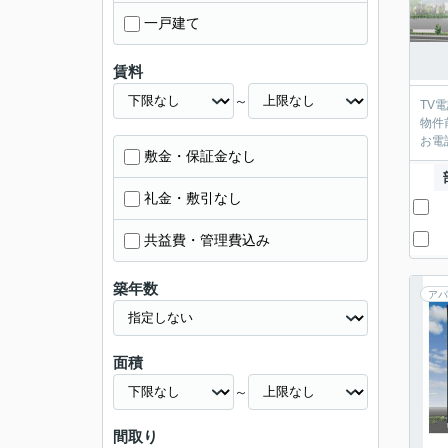
一戸建て
賃料
～
TV
物件
お電
敷金・保証金なし
礼金・敷引なし
共益費・管理費込み
築年数
アパ
面積
～
間取り