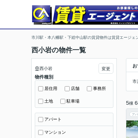
市川駅・本八幡駅・下総中山駅の賃貸物件は賃貸エージェ
西小岩の物件一覧
お
西小岩
変更
物件種別
市
居住用
店舗
事務所
土地
駐車場
5
6
棟
アパ
アパート
マンション