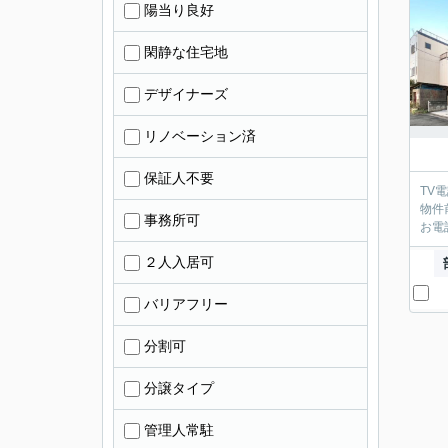
陽当り良好
閑静な住宅地
デザイナーズ
リノベーション済
保証人不要
TV
物件
事務所可
お電
２人入居可
バリアフリー
分割可
分譲タイプ
管理人常駐