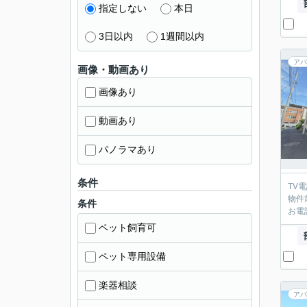
指定しない
本日
3日以内
1週間以内
アパ
画像・動画あり
画像あり
動画あり
パノラマあり
条件
TV
物件
条件
お電
ペット飼育可
ペット専用設備
楽器相談
アパ