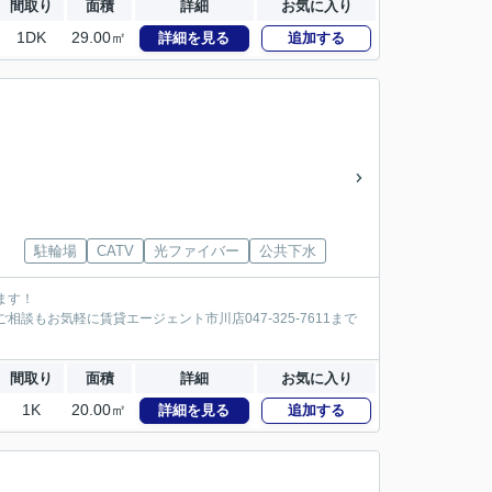
間取り
面積
詳細
お気に入り
1DK
29.00㎡
詳細を見る
追加する
駐輪場
CATV
光ファイバー
公共下水
ます！
談もお気軽に賃貸エージェント市川店047-325-7611まで
間取り
面積
詳細
お気に入り
1K
20.00㎡
詳細を見る
追加する