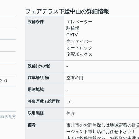
フェアテラス下総中山の詳細情報
設備条件
エレベーター
駐輪場
CATV
光ファイバー
オートロック
宅配ボックス
設備(その他)
-
駐車場/月額
空有/0円
３０
用途地域
-
募集戸数 / 総戸数
- / -
取引態様
仲介
情報の見方
備考
市川市のお部屋探しは地域密着の賃
ージェント市川店にお任せ下さい！
多くの物件情報から、お客様の生活