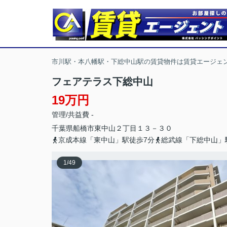
市川駅・本八幡駅・下総中山駅の賃貸物件は賃貸エージェ
フェアテラス下総中山
19万円
管理/共益費 -
千葉県
船橋市
東中山
２丁目１３－３０
京成本線「東中山」駅徒歩7分
総武線「下総中山」
1
/
49