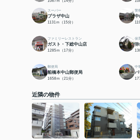
1067ｍ（14分）
1
スーパー
警
プラザ中山
中
1131ｍ（15分）
1
ファミリーレストラン
保
ガスト・下総中山店
弥
1285ｍ（17分）
1
郵便局
中
船橋本中山郵便局
バ
1658ｍ（21分）
1
近隣の物件