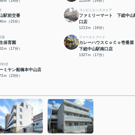
086ｍ（14分）
1120ｍ（14分）
察
コンビニエンスストア
山駅前交番
ファミリーマート 下総中山
190ｍ（15分）
口店
1213ｍ（16分）
育園
ファーストフード
生保育園
カレーハウスＣｏＣｏ壱番屋
302ｍ（17分）
下総中山駅南口店
1327ｍ（17分）
華料理
ーミヤン船橋本中山店
772ｍ（23分）