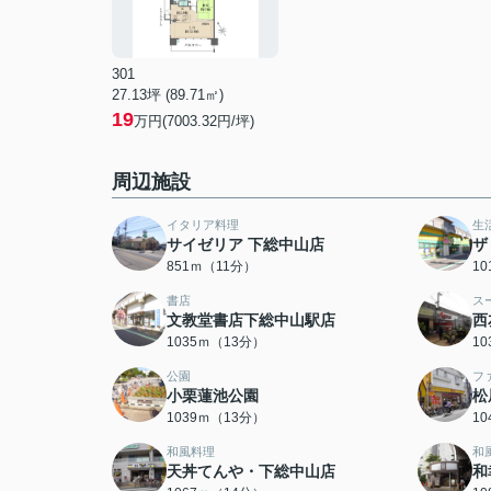
301
27.13坪 (89.71㎡)
19
万円(7003.32円/坪)
周辺施設
イタリア料理
生
サイゼリア 下総中山店
ザ
851ｍ（11分）
1
書店
ス
文教堂書店下総中山駅店
西
1035ｍ（13分）
1
公園
フ
小栗蓮池公園
松
1039ｍ（13分）
1
和風料理
和
天丼てんや・下総中山店
和