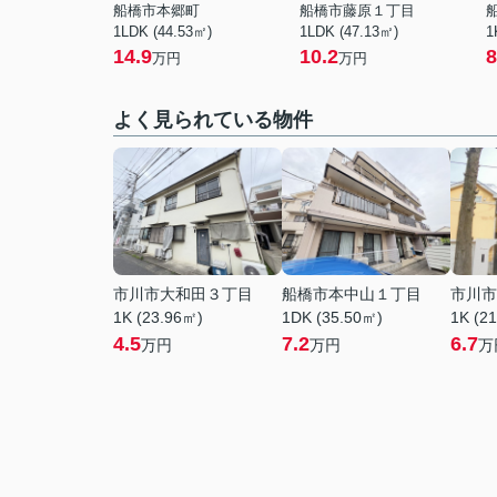
船橋市本郷町
船橋市藤原１丁目
1LDK (44.53㎡)
1LDK (47.13㎡)
1
14.9
10.2
8
万円
万円
よく見られている物件
市川市大和田３丁目
船橋市本中山１丁目
市川市
1K (23.96㎡)
1DK (35.50㎡)
1K (2
4.5
7.2
6.7
万円
万円
万