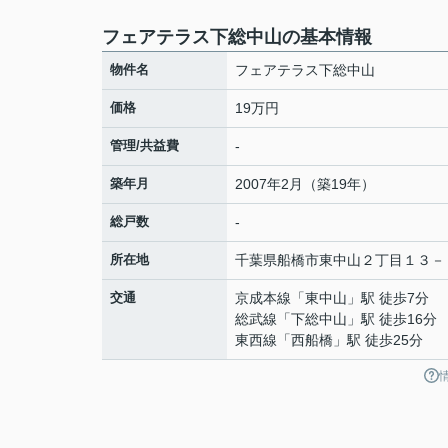
フェアテラス下総中山の基本情報
物件名
フェアテラス下総中山
価格
19万円
管理/共益費
-
築年月
2007年2月（築19年）
総戸数
-
所在地
千葉県
船橋市
東中山
２丁目１３－
交通
京成本線
「
東中山
」駅 徒歩7分
総武線
「
下総中山
」駅 徒歩16分
東西線
「
西船橋
」駅 徒歩25分