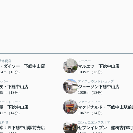
活雑貨店
スーパー
・ダイソー 下総中山店
マルエツ 下総中山店
014ｍ（13分）
1035ｍ（13分）
ーパー
ディスカウントショップ
友・下総中山店
ジェーソン下総中山店
035ｍ（13分）
1039ｍ（13分）
ァーストフード
ファーストフード
屋 下総中山店
マクドナルド・下総中山駅前
041ｍ（14分）
1067ｍ（14分）
風料理
コンビニエンスストア
幸ＪＲ下総中山駅前売店
セブンイレブン 船橋古作3