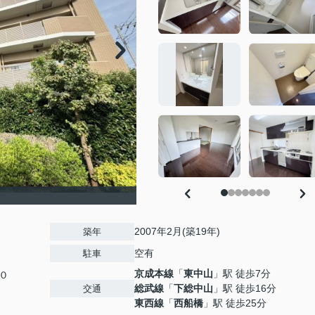
2007年2月(築19年)
築年
空有
駐車
京成本線
「
東中山
」駅 徒歩7分
０
総武線
「
下総中山
」駅 徒歩16分
交通
東西線
「
西船橋
」駅 徒歩25分