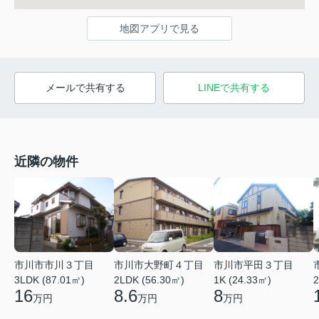
地図アプリで見る
メールで共有する
LINEで共有する
近隣の物件
市川市市川３丁目
市川市大野町４丁目
市川市平田３丁目
2
3LDK (87.01㎡)
2LDK (56.30㎡)
1K (24.33㎡)
16
8.6
8
万円
万円
万円