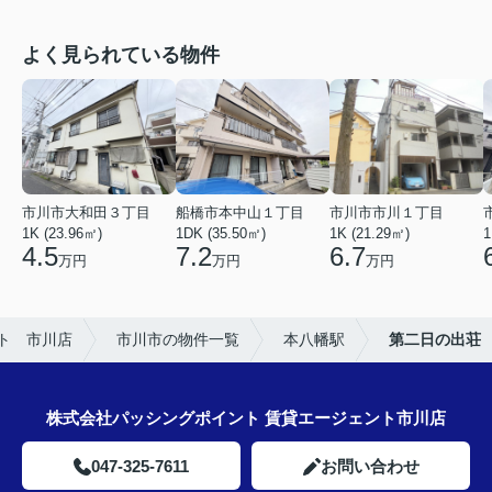
よく見られている物件
市川市大和田３丁目
船橋市本中山１丁目
市川市市川１丁目
1K (23.96㎡)
1DK (35.50㎡)
1K (21.29㎡)
1
4.5
7.2
6.7
万円
万円
万円
ト 市川店
市川市の物件一覧
本八幡駅
第二日の出荘
株式会社パッシングポイント 賃貸エージェント市川店
047-325-7611
お問い合わせ