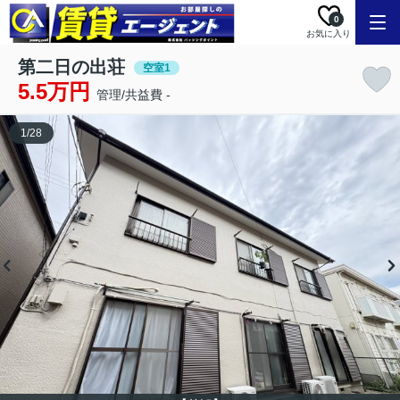
0
お気に入り
第二日の出荘
空室1
5.5万円
管理/共益費 -
1
/
28