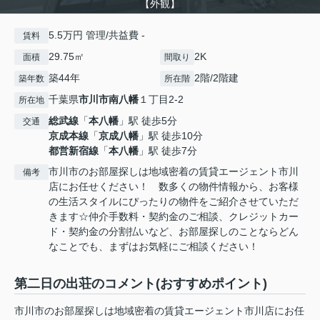
【外観】
5.5万円 管理/共益費 -
賃料
29.75㎡
2K
面積
間取り
築44年
2階/2階建
築年数
所在階
千葉県
市川市
南八幡
１丁目2-2
所在地
総武線
「
本八幡
」駅 徒歩5分
交通
京成本線
「
京成八幡
」駅 徒歩10分
都営新宿線
「
本八幡
」駅 徒歩7分
市川市のお部屋探しは地域密着の賃貸エージェント市川
備考
店にお任せください！ 数多くの物件情報から、お客様
の生活スタイルにぴったりの物件をご紹介させていただ
きます☆仲介手数料・契約金のご相談、クレジットカー
ド・契約金の分割払いなど、お部屋探しのことならどん
なことでも、まずはお気軽にご相談ください！
第二日の出荘のコメント(おすすめポイント)
市川市のお部屋探しは地域密着の賃貸エージェント市川店にお任