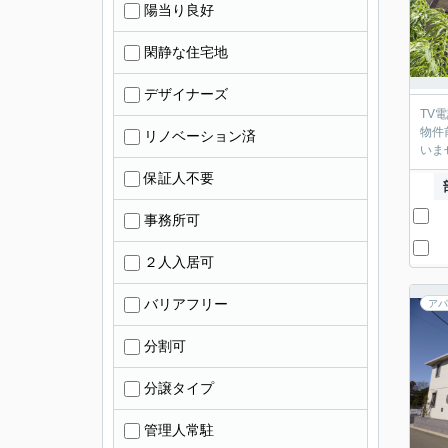
陽当り良好
閑静な住宅地
デザイナーズ
TV
物件
リノベーション済
いま
保証人不要
事務所可
２人入居可
バリアフリー
アパ
分割可
分譲タイプ
管理人常駐