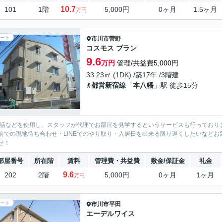
10.7
101
1階
5,000円
0ヶ月
1.5ヶ月
万円
ート
市川市
菅野
コスモス ブラン
9.6
万円
管理/共益費5,000円
33.23㎡ (1DK) /築17年 /3階建
都営新宿線
「
本八幡
」駅 徒歩15分
電話などを使用し、スタッフが代理でお部屋を見学するというサービスも行っており
前での現地待ち合わせ・LINEでのやり取り・入居日を出来る限り遅くしたいなどお気軽
せ！
部屋番号
所在階
賃料
管理費・共益費
敷金/保証金
礼金
9.6
202
2階
5,000円
0ヶ月
1ヶ月
万円
ート
市川市
平田
エーデルワイス