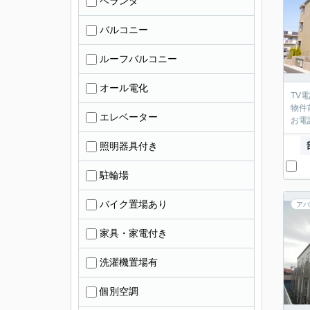
ベランダ
バルコニー
ルーフバルコニー
オール電化
TV
物件
エレベーター
お電
照明器具付き
駐輪場
バイク置場あり
アパ
家具・家電付き
洗濯機置場有
個別空調