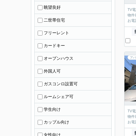
眺望良好
TV
物件
二世帯住宅
お電
フリーレント
カードキー
オープンハウス
アパ
外国人可
ガスコンロ設置可
ルームシェア可
学生向け
TV
物件
カップル向け
お電
女性向け