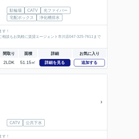
駐輪場
CATV
光ファイバー
宅配ボックス
浄化槽排水
ます！
談もお気軽に賃貸エージェント市川店047-325-7611まで
間取り
面積
詳細
お気に入り
2LDK
51.15㎡
詳細を見る
追加する
CATV
公共下水
ます！