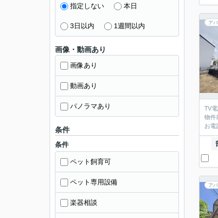
指定しない
本日
アパ
3日以内
1週間以内
画像・動画あり
画像あり
動画あり
パノラマあり
TV
物件
お電
条件
条件
ペット飼育可
ペット専用設備
アパ
楽器相談