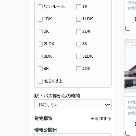
物件
ワンルーム
1K
お電
1DK
1LDK
2K
2DK
2LDK
3K
アパ
3DK
3LDK
4K
4DK
4LDK以上
駅・バス停からの時間
TV
物件
お電
建物構造
追加する
情報公開日