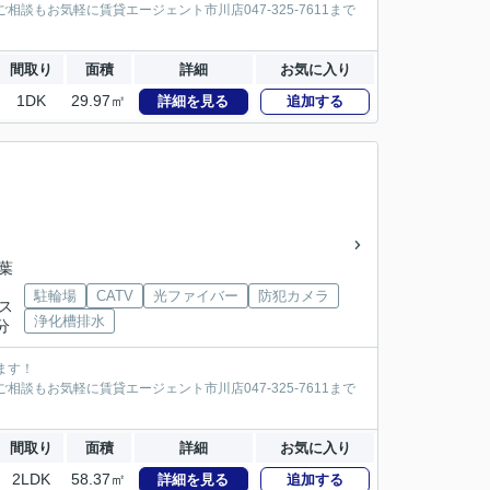
談もお気軽に賃貸エージェント市川店047-325-7611まで
間取り
面積
詳細
お気に入り
1DK
29.97㎡
詳細を見る
追加する
千葉
駐輪場
CATV
光ファイバー
防犯カメラ
バス
浄化槽排水
分
ます！
談もお気軽に賃貸エージェント市川店047-325-7611まで
間取り
面積
詳細
お気に入り
2LDK
58.37㎡
詳細を見る
追加する