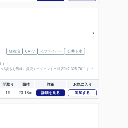
駐輪場
CATV
光ファイバー
公共下水
ます！
談もお気軽に賃貸エージェント市川店047-325-7611まで
間取り
面積
詳細
お気に入り
1R
23.18㎡
詳細を見る
追加する