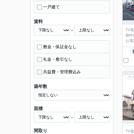
一戸建て
賃料
～
TV
物件
お電
敷金・保証金なし
礼金・敷引なし
共益費・管理費込み
アパ
築年数
面積
～
間取り
TV