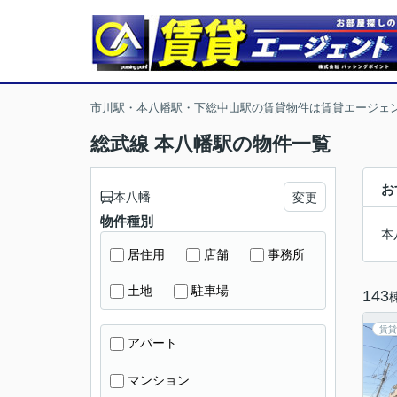
市川駅・本八幡駅・下総中山駅の賃貸物件は賃貸エージェ
総武線 本八幡駅の物件一覧
お
本八幡
変更
物件種別
本
居住用
店舗
事務所
土地
駐車場
143
賃貸
アパート
マンション