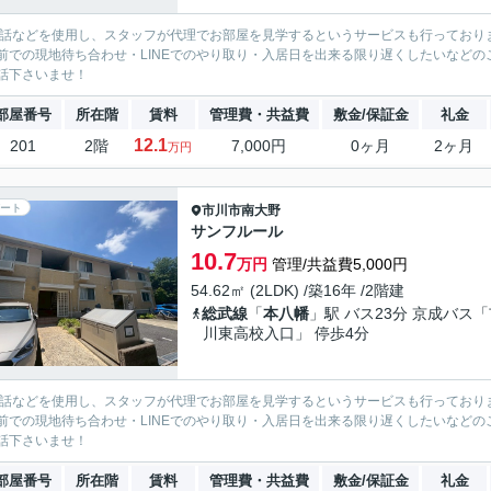
電話などを使用し、スタッフが代理でお部屋を見学するというサービスも行っており
前での現地待ち合わせ・LINEでのやり取り・入居日を出来る限り遅くしたいなどのご相
話下さいませ！
部屋番号
所在階
賃料
管理費・共益費
敷金/保証金
礼金
12.1
201
2階
7,000円
0ヶ月
2ヶ月
万円
ート
市川市
南大野
サンフルール
10.7
万円
管理/共益費5,000円
54.62㎡ (2LDK) /築16年 /2階建
総武線
「
本八幡
」駅 バス23分 京成バス
川東高校入口」 停歩4分
電話などを使用し、スタッフが代理でお部屋を見学するというサービスも行っており
前での現地待ち合わせ・LINEでのやり取り・入居日を出来る限り遅くしたいなどのご相
話下さいませ！
部屋番号
所在階
賃料
管理費・共益費
敷金/保証金
礼金