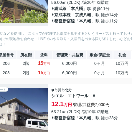
56.00㎡ (2LDK) /築20年 /3階建
総武線
「
本八幡
」駅 徒歩11分
京成本線
「
京成八幡
」駅 徒歩14分
都営新宿線
「
本八幡
」駅 徒歩11分
電話などを使用し、スタッフが代理でお部屋を見学するというサービスも行っており
前での現地待ち合わせ・LINEでのやり取り・入居日を出来る限り遅くしたいなどお気軽
せ！
部屋番号
所在階
賃料
管理費・共益費
敷金/保証金
礼金
15
206
2階
6,000円
0ヶ月
10万円
万円
15
203
2階
6,000円
0ヶ月
10万円
万円
ート
市川市
北方
シエル エトワール A
12.1
万円
管理/共益費7,000円
63.21㎡ (2LDK) /築10年 /2階建
都営新宿線
「
本八幡
」駅 徒歩28分