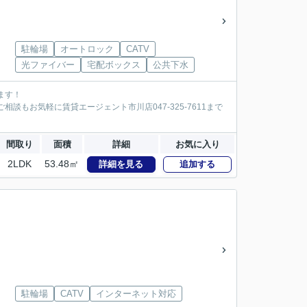
駐輪場
オートロック
CATV
光ファイバー
宅配ボックス
公共下水
ます！
談もお気軽に賃貸エージェント市川店047-325-7611まで
間取り
面積
詳細
お気に入り
2LDK
53.48㎡
詳細を見る
追加する
駐輪場
CATV
インターネット対応