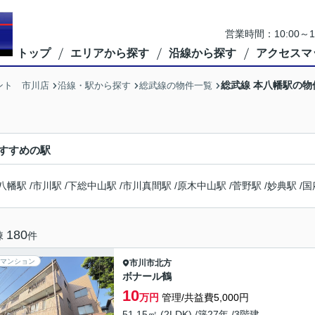
営業時間：10:00
トップ
エリアから探す
沿線から探す
アクセスマ
総武線 本八幡駅の物
ント 市川店
沿線・駅から探す
総武線の物件一覧
すすめの駅
八幡駅
/
市川駅
/
下総中山駅
/
市川真間駅
/
原木中山駅
/
菅野駅
/
妙典駅
/
国
180
棟
件
マンション
市川市
北方
ボナール鶴
10
万円
管理/共益費5,000円
51.15㎡ (2LDK) /築27年 /3階建