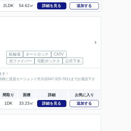
2LDK
54.62㎡
詳細を見る
追加する
駐輪場
オートロック
CATV
光ファイバー
宅配ボックス
公共下水
ます！
に賃貸エージェント市川店047-325-7611までお電話下さ
間取り
面積
詳細
お気に入り
1DK
33.23㎡
詳細を見る
追加する