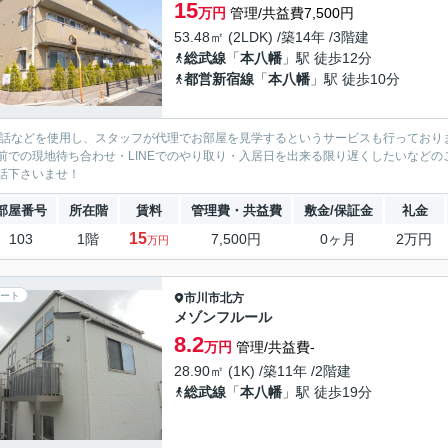
15
万円
管理/共益費7,500円
53.48㎡ (2LDK) /築14年 /3階建
総武線
「
本八幡
」駅 徒歩12分
都営新宿線
「
本八幡
」駅 徒歩10分
電話などを使用し、スタッフが代理でお部屋を見学するというサービスも行っており
前での現地待ち合わせ・LINEでのやり取り・入居日を出来る限り遅くしたいなどのご相
話下さいませ！
部屋番号
所在階
賃料
管理費・共益費
敷金/保証金
礼金
15
103
1階
7,500円
0ヶ月
2万円
万円
ート
市川市
北方
メゾンフルール
8.2
万円
管理/共益費-
28.90㎡ (1K) /築11年 /2階建
総武線
「
本八幡
」駅 徒歩19分