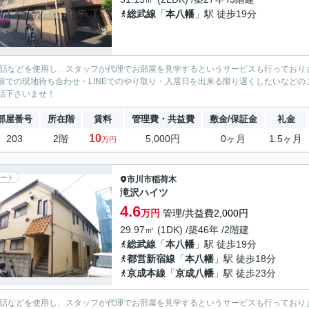
総武線
「
本八幡
」駅 徒歩19分
電話などを使用し、スタッフが代理でお部屋を見学するというサービスも行っており
前での現地待ち合わせ・LINEでのやり取り・入居日を出来る限り遅くしたいなどのご相
話下さいませ！
部屋番号
所在階
賃料
管理費・共益費
敷金/保証金
礼金
10
203
2階
5,000円
0ヶ月
1.5ヶ月
万円
ート
市川市
稲荷木
滝沢ハイツ
4.6
万円
管理/共益費2,000円
29.97㎡ (1DK) /築46年 /2階建
総武線
「
本八幡
」駅 徒歩19分
都営新宿線
「
本八幡
」駅 徒歩18分
京成本線
「
京成八幡
」駅 徒歩23分
電話などを使用し、スタッフが代理でお部屋を見学するというサービスも行っており