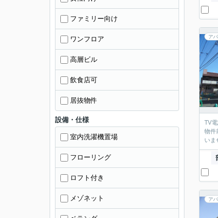
ファミリー向け
アパ
ワンフロア
高層ビル
飲食店可
居抜物件
設備・仕様
TV
物件
室内洗濯機置場
いま
フローリング
ロフト付き
メゾネット
アパ