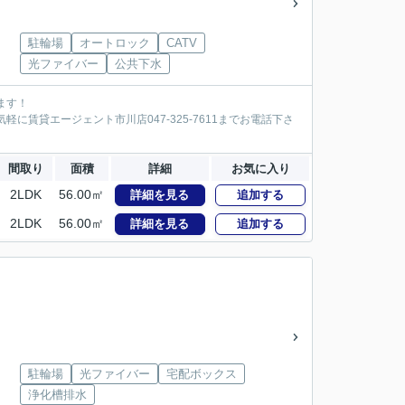
駐輪場
オートロック
CATV
光ファイバー
公共下水
ます！
に賃貸エージェント市川店047-325-7611までお電話下さ
間取り
面積
詳細
お気に入り
2LDK
56.00㎡
詳細を見る
追加する
2LDK
56.00㎡
詳細を見る
追加する
駐輪場
光ファイバー
宅配ボックス
浄化槽排水