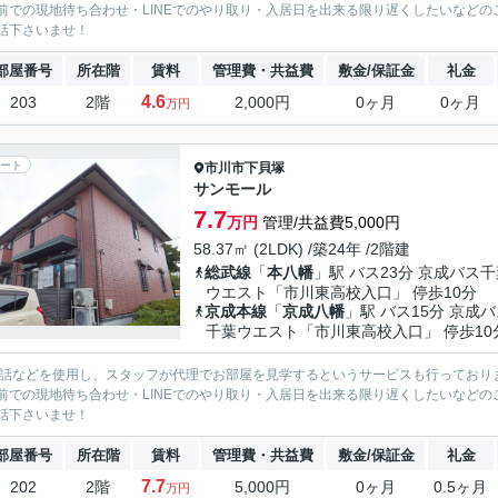
前での現地待ち合わせ・LINEでのやり取り・入居日を出来る限り遅くしたいなどのご相
話下さいませ！
部屋番号
所在階
賃料
管理費・共益費
敷金/保証金
礼金
4.6
203
2階
2,000円
0ヶ月
0ヶ月
万円
ート
市川市
下貝塚
サンモール
7.7
万円
管理/共益費5,000円
58.37㎡ (2LDK) /築24年 /2階建
総武線
「
本八幡
」駅 バス23分 京成バス
ウエスト「市川東高校入口」 停歩10分
京成本線
「
京成八幡
」駅 バス15分 京成
千葉ウエスト「市川東高校入口」 停歩10
電話などを使用し、スタッフが代理でお部屋を見学するというサービスも行っており
前での現地待ち合わせ・LINEでのやり取り・入居日を出来る限り遅くしたいなどのご相
話下さいませ！
部屋番号
所在階
賃料
管理費・共益費
敷金/保証金
礼金
7.7
202
2階
5,000円
0ヶ月
0.5ヶ月
万円