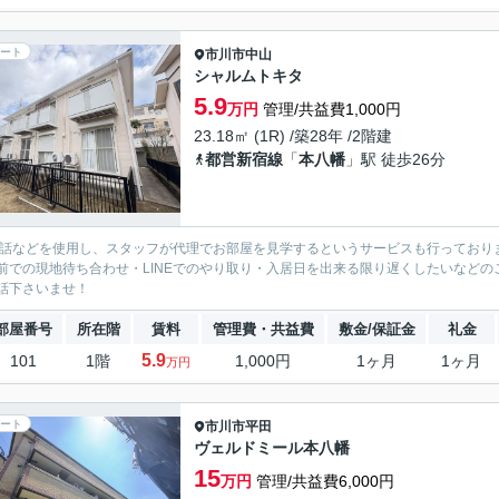
ート
市川市
中山
シャルムトキタ
5.9
万円
管理/共益費1,000円
23.18㎡ (1R) /築28年 /2階建
都営新宿線
「
本八幡
」駅 徒歩26分
電話などを使用し、スタッフが代理でお部屋を見学するというサービスも行っており
前での現地待ち合わせ・LINEでのやり取り・入居日を出来る限り遅くしたいなどのご相
話下さいませ！
部屋番号
所在階
賃料
管理費・共益費
敷金/保証金
礼金
5.9
101
1階
1,000円
1ヶ月
1ヶ月
万円
ート
市川市
平田
ヴェルドミール本八幡
15
万円
管理/共益費6,000円