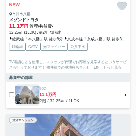
NEW
市川市八幡
メゾンドトヨタ
11.1
万円
管理/共益費-
32.25㎡ (1LDK) /築2年 /3階建
総武線「本八幡」駅 徒歩8分
京成本線「京成八幡」駅 徒歩3分
都
駐輪場
CATV
光ファイバー
公共下水
TV電話などを使用し、スタッフが代理でお部屋を見学するというサービ
スも行っております！ 物件前での現地待ち合わせ・LIN...
もっと見る
募集中の部屋
202
11.1万円
2階 / 32.25㎡ / 1LDK
賃貸マンション