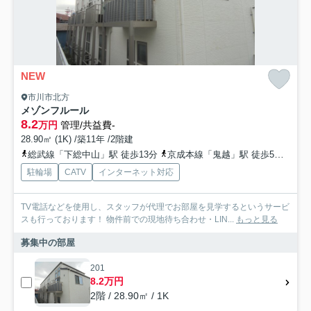
NEW
市川市北方
メゾンフルール
8.2
万円
管理/共益費-
28.90㎡ (1K) /築11年 /2階建
総武線「下総中山」駅 徒歩13分
京成本線「鬼越」駅 徒歩5分
総武
駐輪場
CATV
インターネット対応
TV電話などを使用し、スタッフが代理でお部屋を見学するというサービ
スも行っております！ 物件前での現地待ち合わせ・LIN...
もっと見る
募集中の部屋
201
8.2万円
2階 / 28.90㎡ / 1K