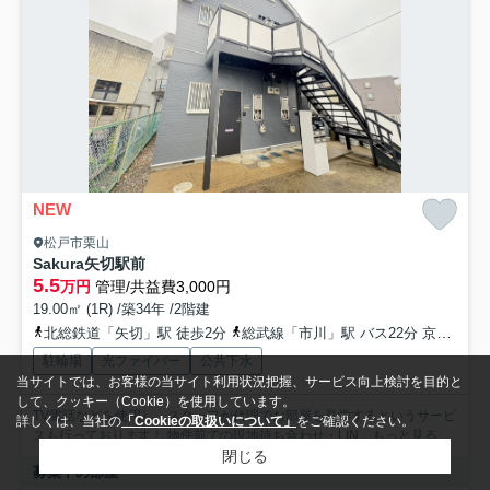
NEW
松戸市栗山
Sakura矢切駅前
5.5
万円
管理/共益費3,000円
19.00㎡ (1R) /築34年 /2階建
北総鉄道「矢切」駅 徒歩2分
総武線「市川」駅 バス22分 京成バス千葉ウエスト「矢切駅」 停歩2分
駐輪場
光ファイバー
公共下水
当サイトでは、お客様の当サイト利用状況把握、サービス向上検討を目的と
して、クッキー（Cookie）を使用しています。
TV電話などを使用し、スタッフが代理でお部屋を見学するというサービ
詳しくは、当社の
「Cookieの取扱いについて」
をご確認ください。
スも行っております！ 物件前での現地待ち合わせ・LIN...
もっと見る
閉じる
募集中の部屋