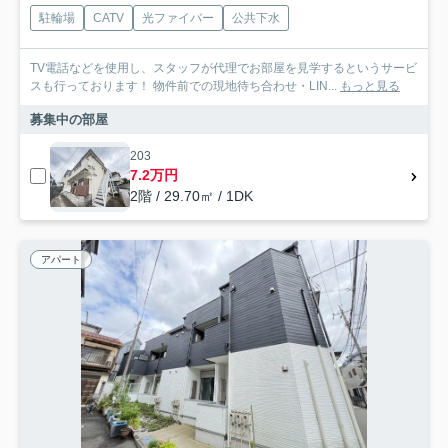
駐輪場
CATV
光ファイバー
公共下水
TV電話などを使用し、スタッフが代理でお部屋を見学するというサービ
スも行っております！ 物件前での現地待ち合わせ・LIN...
もっと見る
募集中の部屋
203
7.2万円
2階 / 29.70㎡ / 1DK
アパート