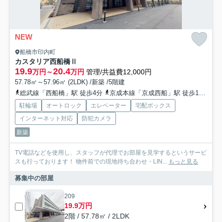
NEW
船橋市印内町
カスタリア西船橋Ⅱ
19.9
20.4
万円～
万円
管理/共益費12,000円
57.78㎡～57.96㎡ (2LDK) /新築 /5階建
総武線「西船橋」駅 徒歩4分
京成本線「京成西船」駅 徒歩12分
京
駐輪場
オートロック
エレベーター
宅配ボックス
インターネット対応
防犯カメラ
新築
TV電話などを使用し、スタッフが代理でお部屋を見学するというサービ
スも行っております！ 物件前での現地待ち合わせ・LIN...
もっと見る
募集中の部屋
209
19.9万円
2階 / 57.78㎡ / 2LDK