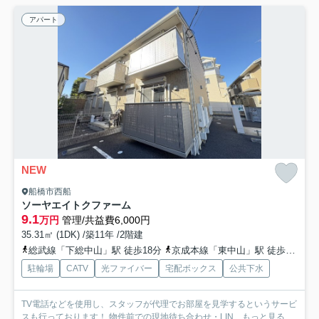
アパート
NEW
船橋市西船
ソーヤエイトクファーム
9.1
万円
管理/共益費6,000円
35.31㎡ (1DK) /築11年 /2階建
総武線「下総中山」駅 徒歩18分
京成本線「東中山」駅 徒歩3分
武
駐輪場
CATV
光ファイバー
宅配ボックス
公共下水
TV電話などを使用し、スタッフが代理でお部屋を見学するというサービ
スも行っております！ 物件前での現地待ち合わせ・LIN...
もっと見る