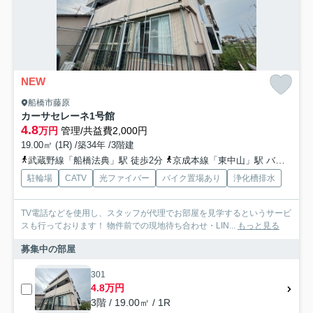
NEW
船橋市藤原
カーサセレーネ1号館
4.8
万円
管理/共益費2,000円
19.00㎡ (1R) /築34年 /3階建
武蔵野線「船橋法典」駅 徒歩2分
京成本線「東中山」駅 バス6分 京成バス千葉セントラル「法典」 停歩5分
駐輪場
CATV
光ファイバー
バイク置場あり
浄化槽排水
TV電話などを使用し、スタッフが代理でお部屋を見学するというサービ
スも行っております！ 物件前での現地待ち合わせ・LIN...
もっと見る
募集中の部屋
301
4.8万円
3階 / 19.00㎡ / 1R