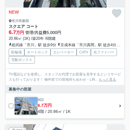
NEW
市川市新田
スクエア コート
6.7
万円
管理/共益費5,000円
20.86㎡ (1K) /築20年 /6階建
総武線「市川」駅 徒歩9分
京成本線「市川真間」駅 徒歩4分
京成
駐輪場
オートロック
エレベーター
CATV
光ファイバー
宅配ボックス
TV電話などを使用し、スタッフが代理でお部屋を見学するというサービ
スも行っております！ 物件前での現地待ち合わせ・LIN...
もっと見る
募集中の部屋
402
6.7万円
4階 / 20.86㎡ / 1K
アパート