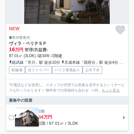
NEW
市川市市川
ヴィラ・ベリテＳＰ
16
万円
管理/共益費-
87.01㎡ (3LDK) /築34年 /2階建
総武線「市川」駅 徒歩10分
京成本線「国府台」駅 徒歩4分
京成本
駐輪場
光ファイバー
バイク置場あり
公共下水
TV電話などを使用し、スタッフが代理でお部屋を見学するというサービ
スも行っております！ 物件前での現地待ち合わせ・LIN...
もっと見る
募集中の部屋
1階
16万円
1階 / 87.01㎡ / 3LDK