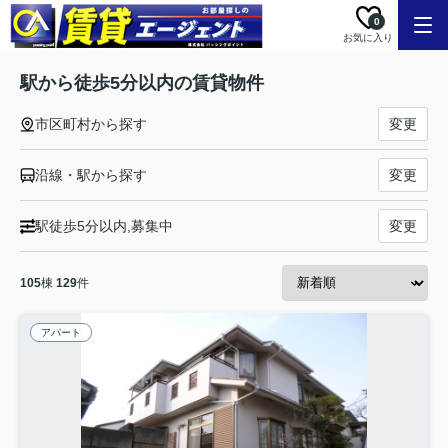
0
お気に入り
駅から徒歩5分以内の賃貸物件
市区町村から探す
変更
沿線・駅から探す
変更
駅徒歩5分以内,募集中
変更
105
棟
129
件
アパート