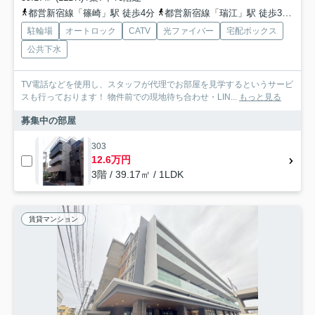
都営新宿線「篠崎」駅 徒歩4分
都営新宿線「瑞江」駅 徒歩31分
総
駐輪場
オートロック
CATV
光ファイバー
宅配ボックス
公共下水
TV電話などを使用し、スタッフが代理でお部屋を見学するというサービ
スも行っております！ 物件前での現地待ち合わせ・LIN...
もっと見る
募集中の部屋
303
12.6万円
3階 / 39.17㎡ / 1LDK
賃貸マンション