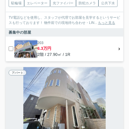
駐輪場
エレベーター
光ファイバー
防犯カメラ
公共下水
TV電話などを使用し、スタッフが代理でお部屋を見学するというサービ
スも行っております！ 物件前での現地待ち合わせ・LIN...
もっと見る
募集中の部屋
203
6.3万円
2階 / 27.90㎡ / 1R
アパート