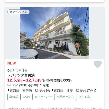
賃貸マンション
NEW
市川市南行徳
レジデンス富美浜
12.5
12.7
万円～
万円
管理/共益費8,000円
54.50㎡ (3DK) /築39年 /4階建
東西線「南行徳」駅 徒歩5分
東西線「浦安」駅 徒歩17分
京葉線「
駐輪場
CATV
光ファイバー
宅配ボックス
公共下水