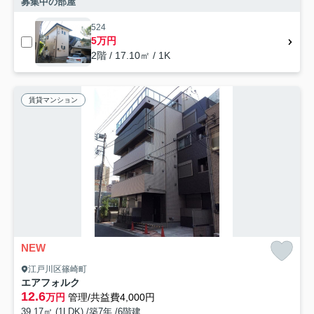
募集中の部屋
524
5万円
2階 / 17.10㎡ / 1K
賃貸マンション
NEW
江戸川区篠崎町
エアフォルク
12.6
万円
管理/共益費4,000円
39.17㎡ (1LDK) /築7年 /6階建