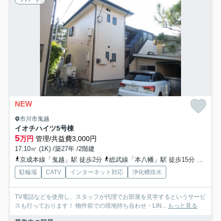
NEW
市川市鬼越
イオチハイツ5号棟
5
万円
管理/共益費3,000円
17.10㎡ (1K) /築27年 /2階建
京成本線「鬼越」駅 徒歩2分
総武線「本八幡」駅 徒歩15分
総武線
駐輪場
CATV
インターネット対応
浄化槽排水
TV電話などを使用し、スタッフが代理でお部屋を見学するというサービ
スも行っております！ 物件前での現地待ち合わせ・LIN...
もっと見る