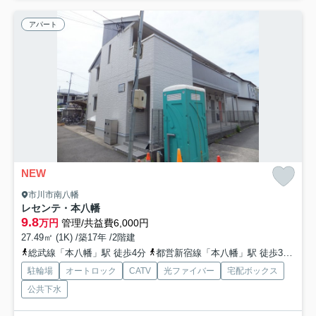
アパート
NEW
市川市南八幡
レセンテ・本八幡
9.8
万円
管理/共益費6,000円
27.49㎡ (1K) /築17年 /2階建
総武線「本八幡」駅 徒歩4分
都営新宿線「本八幡」駅 徒歩3分
京
駐輪場
オートロック
CATV
光ファイバー
宅配ボックス
公共下水