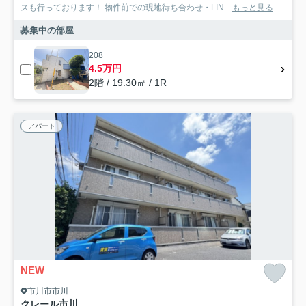
スも行っております！ 物件前での現地待ち合わせ・LIN...
もっと見る
募集中の部屋
208
4.5万円
2階 / 19.30㎡ / 1R
アパート
NEW
市川市市川
クレール市川