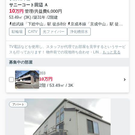
サニーコート田辺 Ａ
10
万円
管理/共益費6,000円
53.49㎡ (3K) /築31年 /2階建
総武線「下総中山」駅 徒歩8分
京成本線「京成中山」駅 徒歩4分
駐輪場
CATV
光ファイバー
浄化槽排水
TV電話などを使用し、スタッフが代理でお部屋を見学するというサービ
スも行っております！ 物件前での現地待ち合わせ・LIN...
もっと見る
募集中の部屋
203
10万円
2階 / 53.49㎡ / 3K
アパート