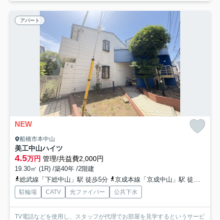
アパート
NEW
船橋市本中山
美工中山ハイツ
4.5
万円
管理/共益費2,000円
19.30㎡ (1R) /築40年 /2階建
総武線「下総中山」駅 徒歩5分
京成本線「京成中山」駅 徒歩8分
駐輪場
CATV
光ファイバー
公共下水
TV電話などを使用し、スタッフが代理でお部屋を見学するというサービ