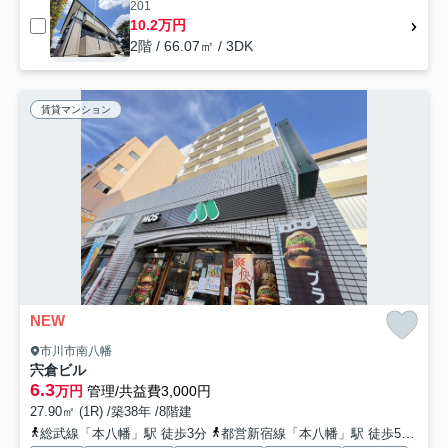
201
10.2万円
2階 / 66.07㎡ / 3DK
賃貸マンション
NEW
市川市南八幡
宍倉ビル
6.3
万円
管理/共益費3,000円
27.90㎡ (1R) /築38年 /8階建
総武線「本八幡」駅 徒歩3分
都営新宿線「本八幡」駅 徒歩5分
京