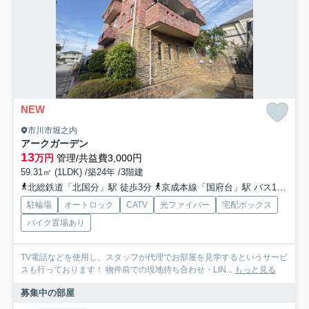
NEW
市川市堀之内
アークガーデン
13
万円
管理/共益費3,000円
59.31㎡ (1LDK) /築24年 /3階建
北総鉄道「北国分」駅 徒歩3分
京成本線「国府台」駅 バス18分 京成バス「北国分駅」 停歩4分
駐輪場
オートロック
CATV
光ファイバー
宅配ボックス
バイク置場あり
TV電話などを使用し、スタッフが代理でお部屋を見学するというサービ
スも行っております！ 物件前での現地待ち合わせ・LIN...
もっと見る
募集中の部屋