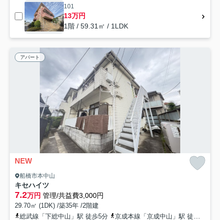
101
13万円
1階 / 59.31㎡ / 1LDK
アパート
NEW
船橋市本中山
キセハイツ
7.2
万円
管理/共益費3,000円
29.70㎡ (1DK) /築35年 /2階建
総武線「下総中山」駅 徒歩5分
京成本線「京成中山」駅 徒歩3分