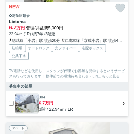
NEW
葛飾区鎌倉
Lietorea
6.7
万円
管理/共益費5,000円
22.94㎡ (1R) /築7年 /3階建
総武線「小岩」駅 徒歩20分
京成本線「京成小岩」駅 徒歩4分
北総
駐輪場
オートロック
光ファイバー
宅配ボックス
公共下水
TV電話などを使用し、スタッフが代理でお部屋を見学するというサービ
スも行っております！ 物件前での現地待ち合わせ・LIN...
もっと見る
募集中の部屋
304
6.7万円
3階 / 22.94㎡ / 1R
アパート