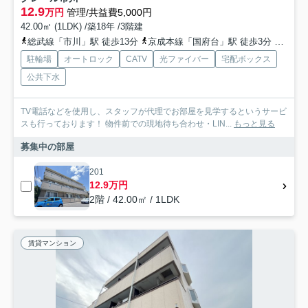
12.9
万円
管理/共益費5,000円
42.00㎡ (1LDK) /築18年 /3階建
総武線「市川」駅 徒歩13分
京成本線「国府台」駅 徒歩3分
京成本
駐輪場
オートロック
CATV
光ファイバー
宅配ボックス
公共下水
TV電話などを使用し、スタッフが代理でお部屋を見学するというサービ
スも行っております！ 物件前での現地待ち合わせ・LIN...
もっと見る
募集中の部屋
201
12.9万円
2階 / 42.00㎡ / 1LDK
賃貸マンション