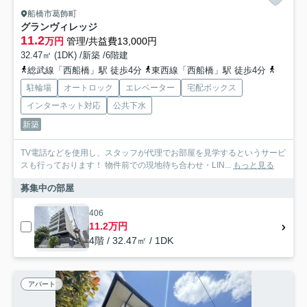
船橋市葛飾町
グランヴィレッジ
11.2
万円
管理/共益費13,000円
32.47㎡ (1DK) /新築 /6階建
総武線「西船橋」駅 徒歩4分
東西線「西船橋」駅 徒歩4分
京成本
駐輪場
オートロック
エレベーター
宅配ボックス
インターネット対応
公共下水
新築
TV電話などを使用し、スタッフが代理でお部屋を見学するというサービ
スも行っております！ 物件前での現地待ち合わせ・LIN...
もっと見る
募集中の部屋
406
11.2万円
4階 / 32.47㎡ / 1DK
アパート