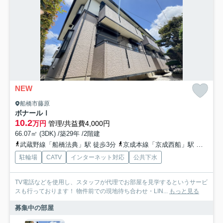
NEW
船橋市藤原
ボナールⅠ
10.2
万円
管理/共益費4,000円
66.07㎡ (3DK) /築29年 /2階建
武蔵野線「船橋法典」駅 徒歩3分
京成本線「京成西船」駅 徒歩32分
駐輪場
CATV
インターネット対応
公共下水
TV電話などを使用し、スタッフが代理でお部屋を見学するというサービ
スも行っております！ 物件前での現地待ち合わせ・LIN...
もっと見る
募集中の部屋