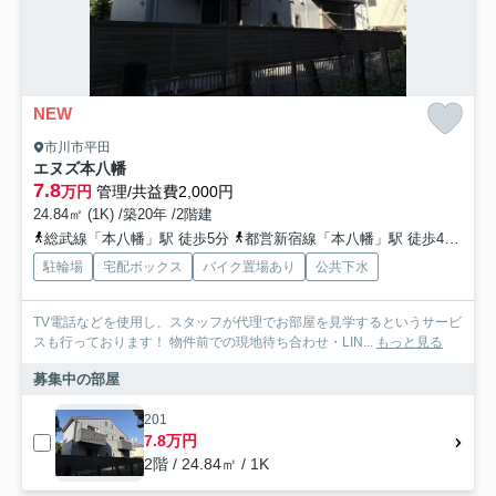
NEW
市川市平田
エヌズ本八幡
7.8
万円
管理/共益費2,000円
24.84㎡ (1K) /築20年 /2階建
総武線「本八幡」駅 徒歩5分
都営新宿線「本八幡」駅 徒歩4分
京
駐輪場
宅配ボックス
バイク置場あり
公共下水
TV電話などを使用し、スタッフが代理でお部屋を見学するというサービ
スも行っております！ 物件前での現地待ち合わせ・LIN...
もっと見る
募集中の部屋
201
7.8万円
2階 / 24.84㎡ / 1K