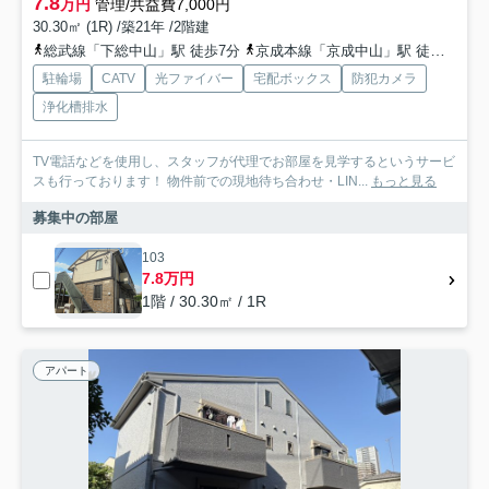
7.8
万円
管理/共益費7,000円
30.30㎡ (1R) /築21年 /2階建
総武線「下総中山」駅 徒歩7分
京成本線「京成中山」駅 徒歩4分
駐輪場
CATV
光ファイバー
宅配ボックス
防犯カメラ
浄化槽排水
TV電話などを使用し、スタッフが代理でお部屋を見学するというサービ
スも行っております！ 物件前での現地待ち合わせ・LIN...
もっと見る
募集中の部屋
103
7.8万円
1階 / 30.30㎡ / 1R
アパート