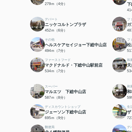
279ｍ（4分）
下
4
デパート
フ
ニッケコルトンプラザ
ガ
452ｍ（6分）
4
その他
フ
ヘルスケアセイジョー下総中山店
松
494ｍ（7分）
5
ファーストフード
和
マクドナルド・下総中山駅前店
天
534ｍ（7分）
5
スーパー
和
マルエツ 下総中山店
和
587ｍ（8分）
5
ディスカウントショップ
生
ジェーソン下総中山店
ザ
695ｍ（9分）
7
郵便局
デ