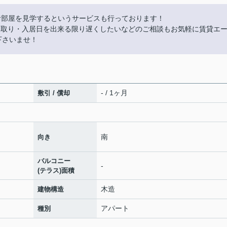
お部屋を見学するというサービスも行っております！
やり取り・入居日を出来る限り遅くしたいなどのご相談もお気軽に賃貸エ
話下さいませ！
- / 1ヶ月
敷引 / 償却
南
向き
バルコニー
-
(テラス)面積
木造
建物構造
アパート
種別