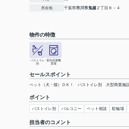
千葉県
市川市
鬼越
２丁目８－４
所在地
物件の特徴
バストイレ
室内洗濯機
別
置場
セールスポイント
ペット（犬・猫）ＯＫ！ バストイレ別 大型商業
ポイント
バストイレ別
バルコニー
ペット相談
駐輪場
担当者のコメント