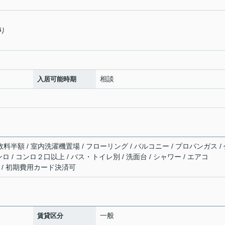
り
相談
入居可能時期
数料半額 / 室内洗濯機置場 / フローリング / バルコニー / プロパンガス /
ンロ / コンロ２口以上 / バス・トイレ別 / 洗面台 / シャワー / エアコ
部屋 / 初期費用カード決済可
一般
賃貸区分