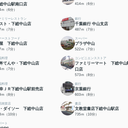
総中山駅南口店
414ｍ（6分）
14ｍ（6分）
ァミリーレストラン
銀行
スト・下総中山店
千葉銀行 中山支店
87ｍ（7分）
487ｍ（7分）
ァーストフード
スーパー
屋 下総中山店
プラザ中山
17ｍ（7分）
522ｍ（7分）
風料理
コンビニエンスストア
丼てんや・下総中山店
ファミリーマート 下総中山
34ｍ（7分）
口店
573ｍ（8分）
風料理
銀行
幸ＪＲ下総中山駅前売店
京葉銀行
99ｍ（8分）
603ｍ（8分）
活雑貨店
書店
・ダイソー 下総中山店
文教堂書店下総中山駅店
23ｍ（10分）
735ｍ（10分）
パート