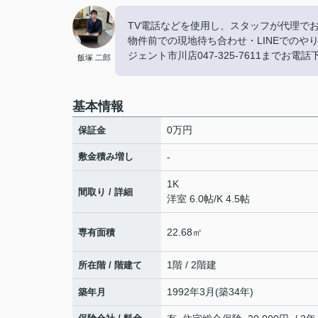
TV電話などを使用し、スタッフが代理で
物件前での現地待ち合わせ・LINEでの
ジェント市川店047-325-7611までお電
飯塚 二郎
基本情報
0万円
保証金
敷金積み増し
-
1K
間取り / 詳細
洋室 6.0帖
/
K 4.5帖
22.68㎡
専有面積
1階 / 2階建
所在階 / 階建て
1992年3月(築34年)
築年月