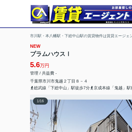
市川駅・本八幡駅・下総中山駅の賃貸物件は賃貸エージェ
NEW
プラムハウスⅠ
5.6
万円
管理 / 共益費 -
千葉県
市川市
鬼越
２丁目８－４
総武線「下総中山」駅徒歩7分
京成本線「鬼越」駅
1
/
16