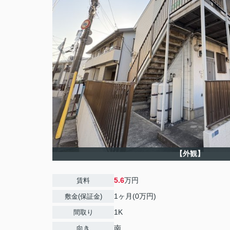
【外観】
5.6
万円
賃料
1ヶ月(0万円)
敷金(保証金)
1K
間取り
南
向き