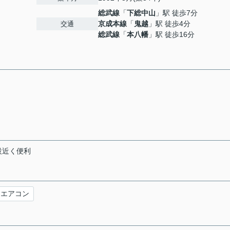
総武線
「
下総中山
」駅 徒歩7分
京成本線
「
鬼越
」駅 徒歩4分
交通
総武線
「
本八幡
」駅 徒歩16分
施設近く便利
エアコン