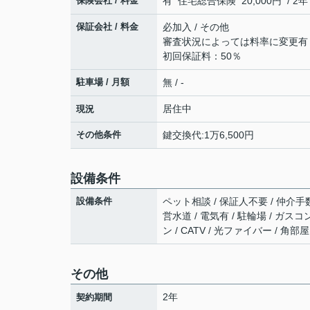
保険会社 / 料金
有 住宅総合保険 20,000円 / 2年
保証会社 / 料金
必加入 / その他
審査状況によっては料率に変更有
初回保証料：50％
駐車場 / 月額
無 / -
居住中
現況
その他条件
鍵交換代:1万6,500円
設備条件
設備条件
ペット相談 / 保証人不要 / 仲介手
営水道 / 電気有 / 駐輪場 / ガスコ
ン / CATV / 光ファイバー / 角
その他
2年
契約期間