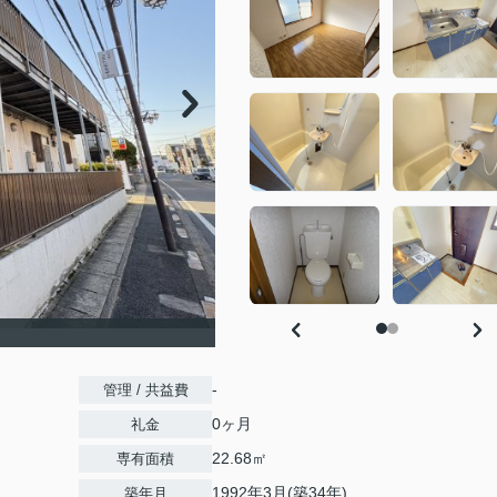
-
管理 / 共益費
0ヶ月
礼金
22.68㎡
専有面積
1992年3月(築34年)
築年月