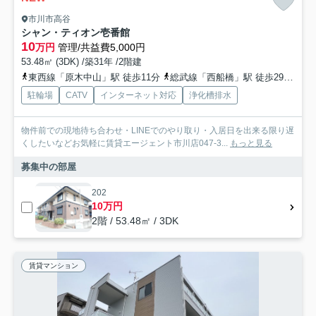
市川市高谷
シャン・ティオン壱番館
10
万円
管理/共益費5,000円
53.48㎡ (3DK) /築31年 /2階建
東西線「原木中山」駅 徒歩11分
総武線「西船橋」駅 徒歩29分
京
駐輪場
CATV
インターネット対応
浄化槽排水
物件前での現地待ち合わせ・LINEでのやり取り・入居日を出来る限り遅
くしたいなどお気軽に賃貸エージェント市川店047-3...
もっと見る
募集中の部屋
202
10万円
2階 / 53.48㎡ / 3DK
賃貸マンション