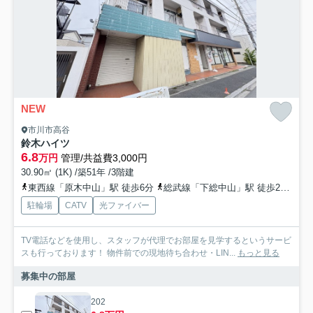
NEW
市川市高谷
鈴木ハイツ
6.8
万円
管理/共益費3,000円
30.90㎡ (1K) /築51年 /3階建
東西線「原木中山」駅 徒歩6分
総武線「下総中山」駅 徒歩23分
総
駐輪場
CATV
光ファイバー
TV電話などを使用し、スタッフが代理でお部屋を見学するというサービ
スも行っております！ 物件前での現地待ち合わせ・LIN...
もっと見る
募集中の部屋
202