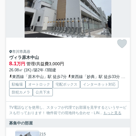
市川市高谷
ヴィラ原木中山
8.1
万円
管理/共益費3,000円
26.08㎡ (1K) /築2年 /3階建
東西線「原木中山」駅 徒歩7分
東西線「妙典」駅 徒歩33分
総武線
駐輪場
オートロック
宅配ボックス
インターネット対応
防犯カメラ
公共下水
TV電話などを使用し、スタッフが代理でお部屋を見学するというサービ
スも行っております！ 物件前での現地待ち合わせ・LIN...
もっと見る
募集中の部屋
215