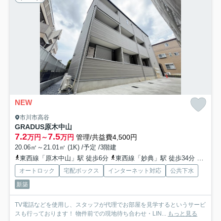
NEW
市川市高谷
GRADUS原木中山
7.2
7.5
万円～
万円
管理/共益費4,500円
20.06㎡～21.01㎡ (1K) /予定 /3階建
東西線「原木中山」駅 徒歩6分
東西線「妙典」駅 徒歩34分
総武線
オートロック
宅配ボックス
インターネット対応
公共下水
新築
TV電話などを使用し、スタッフが代理でお部屋を見学するというサービ
スも行っております！ 物件前での現地待ち合わせ・LIN...
もっと見る