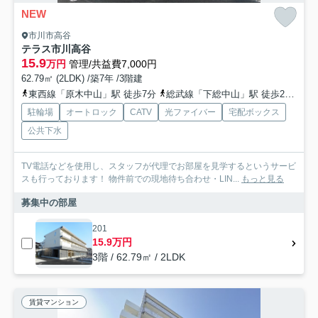
NEW
市川市高谷
テラス市川高谷
15.9
万円
管理/共益費7,000円
62.79㎡ (2LDK) /築7年 /3階建
東西線「原木中山」駅 徒歩7分
総武線「下総中山」駅 徒歩24分
京
駐輪場
オートロック
CATV
光ファイバー
宅配ボックス
公共下水
TV電話などを使用し、スタッフが代理でお部屋を見学するというサービ
スも行っております！ 物件前での現地待ち合わせ・LIN...
もっと見る
募集中の部屋
201
15.9万円
3階 / 62.79㎡ / 2LDK
賃貸マンション