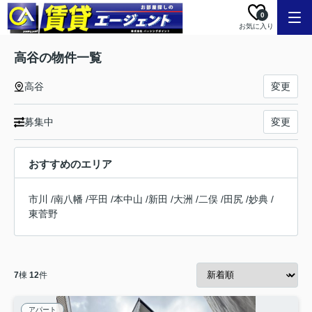
0
お気に入り
高谷の物件一覧
高谷
変更
募集中
変更
おすすめのエリア
市川
/
南八幡
/
平田
/
本中山
/
新田
/
大洲
/
二俣
/
田尻
/
妙典
/
東菅野
7
棟
12
件
アパート