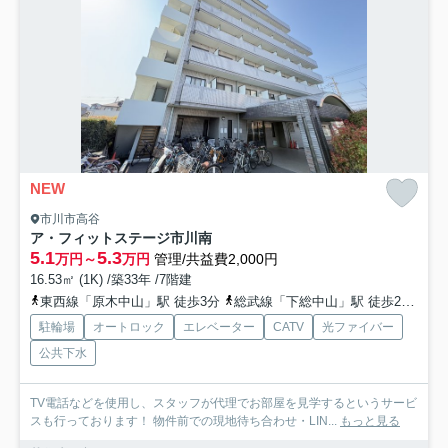
NEW
市川市高谷
ア・フィットステージ市川南
5.1
5.3
万円～
万円
管理/共益費2,000円
16.53㎡ (1K) /築33年 /7階建
東西線「原木中山」駅 徒歩3分
総武線「下総中山」駅 徒歩20分
京
駐輪場
オートロック
エレベーター
CATV
光ファイバー
公共下水
TV電話などを使用し、スタッフが代理でお部屋を見学するというサービ
スも行っております！ 物件前での現地待ち合わせ・LIN...
もっと見る