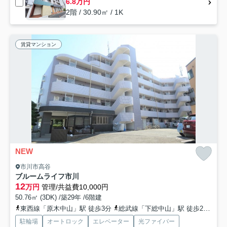
6.8万円
2階 / 30.90㎡ / 1K
賃貸マンション
NEW
市川市高谷
ブルームライフ市川
12
万円
管理/共益費10,000円
50.76㎡ (3DK) /築29年 /6階建
東西線「原木中山」駅 徒歩3分
総武線「下総中山」駅 徒歩20分
京
駐輪場
オートロック
エレベーター
光ファイバー