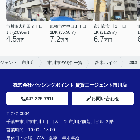
市川市市川１丁目
市川市大和田３丁目
船橋市本中山１丁目
1K (21.29㎡)
1K (23.96㎡)
1DK (35.50㎡)
1
6.7
4.5
7.2
万円
万円
万円
ジェント 市川店
市川市の物件一覧
鈴木ハイツ
202
株式会社パッシングポイント 賃貸エージェント市川店
047-325-7611
お問い合わせ
〒272-0034
千葉県市川市市川１丁目８－２ 市川駅前荒川ビル ３階
営業時間：
10:00～18:00
定休日：
水曜・GW・夏季・年末年始