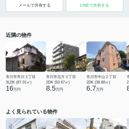
メールで共有する
LINEで共有する
近隣の物件
市川市市川３丁目
市川市北方３丁目
市川市中山２丁目
3LDK (87.01㎡)
2DK (50.87㎡)
2
2DK (38.88㎡)
16
8.5
6.7
万円
万円
万円
よく見られている物件