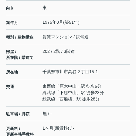
東
向き
1975年8月(築51年)
築年月
賃貸マンション / 鉄骨造
種別 / 建物構造
202 / 2階 / 3階建
部屋 /
所在階 / 階建て
千葉県
市川市
高谷
２丁目15-1
所在地
東西線
「
原木中山
」駅 徒歩6分
交通
総武線
「
下総中山
」駅 徒歩23分
総武線
「
西船橋
」駅 徒歩28分
無 / -
駐車場 / 月額
1ヶ月(新賃料) / -
更新料 /
更新事務手数料