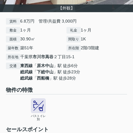
【外観】
6.8万円 管理/共益費 3,000円
賃料
1ヶ月
1ヶ月
敷金
礼金
30.90㎡
1K
面積
間取り
築51年
2階/3階建
築年数
所在階
千葉県
市川市
高谷
２丁目15-1
所在地
東西線
「
原木中山
」駅 徒歩6分
交通
総武線
「
下総中山
」駅 徒歩23分
総武線
「
西船橋
」駅 徒歩28分
物件の特徴
バストイレ
別
セールスポイント