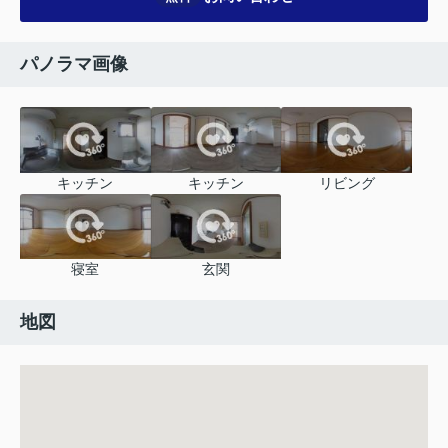
パノラマ画像
キッチン
キッチン
リビング
寝室
玄関
地図