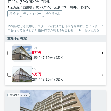
47.10㎡ (3DK) /築40年 /2階建
京葉線「西船橋」駅 バス25分 京成バス「柏井」 停歩5分
駐輪場
光ファイバー
浄化槽排水
TV電話などを使用し、スタッフが代理でお部屋を見学するというサービ
スも行っております！ 物件前での現地待ち合わせ・LIN...
もっと見る
募集中の部屋
107
5万円
1階 / 47.10㎡ / 3DK
106
5万円
2階 / 47.10㎡ / 3DK
賃貸マンション