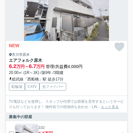
NEW
市川市原木
エアフォルク原木
6.2
6.7
万円～
万円
管理/共益費4,000円
20.00㎡ (1R～1K) /築9年 /3階建
総武線「西船橋」駅 徒歩17分
駐輪場
CATV
光ファイバー
TV電話などを使用し、スタッフが代理でお部屋を見学するというサービ
スも行っております！ 物件前での現地待ち合わせ・LIN...
もっと見る
募集中の部屋
102