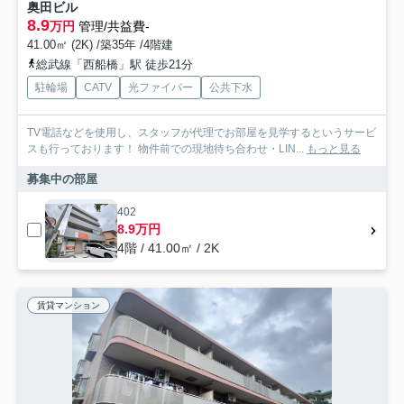
奥田ビル
8.9
万円
管理/共益費-
41.00㎡ (2K) /築35年 /4階建
総武線「西船橋」駅 徒歩21分
駐輪場
CATV
光ファイバー
公共下水
TV電話などを使用し、スタッフが代理でお部屋を見学するというサービ
スも行っております！ 物件前での現地待ち合わせ・LIN...
もっと見る
募集中の部屋
402
8.9万円
4階 / 41.00㎡ / 2K
賃貸マンション