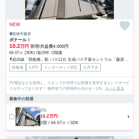
NEW
船橋市藤原
ボナールⅠ
10.2
万円
管理/共益費4,000円
66.07㎡ (3DK) /築29年 /2階建
総武線「西船橋」駅 バス11分 京成バス千葉セントラル「藤原１丁目（千葉県）」 停歩3分
駐輪場
CATV
インターネット対応
公共下水
TV電話などを使用し、スタッフが代理でお部屋を見学するというサービ
スも行っております！ 物件前での現地待ち合わせ・LIN...
もっと見る
募集中の部屋
201
10.2万円
2階 / 66.07㎡ / 3DK