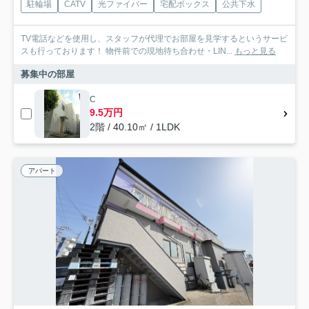
駐輪場
CATV
光ファイバー
宅配ボックス
公共下水
TV電話などを使用し、スタッフが代理でお部屋を見学するというサービ
スも行っております！ 物件前での現地待ち合わせ・LIN...
もっと見る
募集中の部屋
C
9.5万円
2階 / 40.10㎡ / 1LDK
アパート