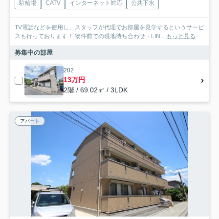
駐輪場
CATV
インターネット対応
公共下水
TV電話などを使用し、スタッフが代理でお部屋を見学するというサービ
スも行っております！ 物件前での現地待ち合わせ・LIN...
もっと見る
募集中の部屋
202
13万円
2階 / 69.02㎡ / 3LDK
アパート