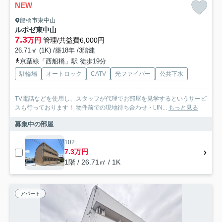
NEW
船橋市東中山
ルポゼ東中山
7.3
万円
管理/共益費6,000円
26.71㎡ (1K) /築18年 /3階建
京葉線「西船橋」駅 徒歩19分
駐輪場
オートロック
CATV
光ファイバー
公共下水
TV電話などを使用し、スタッフが代理でお部屋を見学するというサービ
スも行っております！ 物件前での現地待ち合わせ・LIN...
もっと見る
募集中の部屋
102
7.3万円
1階 / 26.71㎡ / 1K
アパート