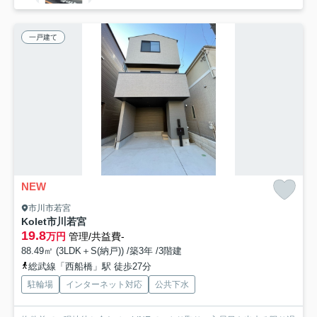
一戸建て
NEW
市川市若宮
Kolet市川若宮
19.8
万円
管理/共益費-
88.49㎡ (3LDK＋S(納戸)) /築3年 /3階建
総武線「西船橋」駅 徒歩27分
駐輪場
インターネット対応
公共下水