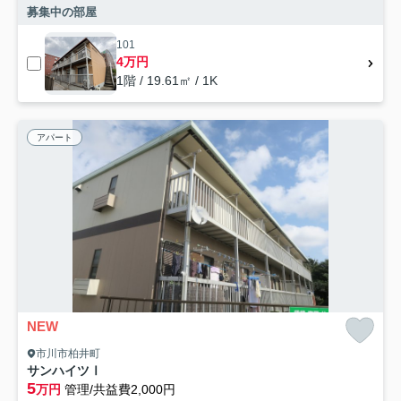
募集中の部屋
101
4万円
1階 / 19.61㎡ / 1K
アパート
NEW
市川市柏井町
サンハイツⅠ
5
万円
管理/共益費2,000円