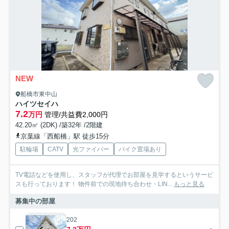
NEW
船橋市東中山
ハイツセイハ
7.2
万円
管理/共益費2,000円
42.20㎡ (2DK) /築32年 /2階建
京葉線「西船橋」駅 徒歩15分
駐輪場
CATV
光ファイバー
バイク置場あり
TV電話などを使用し、スタッフが代理でお部屋を見学するというサービ
スも行っております！ 物件前での現地待ち合わせ・LIN...
もっと見る
募集中の部屋
202