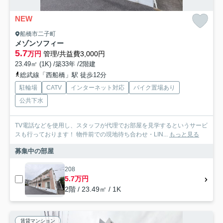
NEW
船橋市二子町
メゾンソフィー
5.7
万円
管理/共益費3,000円
23.49㎡ (1K) /築33年 /2階建
総武線「西船橋」駅 徒歩12分
駐輪場
CATV
インターネット対応
バイク置場あり
公共下水
TV電話などを使用し、スタッフが代理でお部屋を見学するというサービ
スも行っております！ 物件前での現地待ち合わせ・LIN...
もっと見る
募集中の部屋
208
5.7万円
2階 / 23.49㎡ / 1K
賃貸マンション