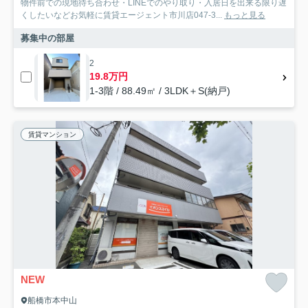
物件前での現地待ち合わせ・LINEでのやり取り・入居日を出来る限り遅
くしたいなどお気軽に賃貸エージェント市川店047-3...
もっと見る
募集中の部屋
2
19.8万円
1-3階 / 88.49㎡ / 3LDK＋S(納戸)
賃貸マンション
NEW
船橋市本中山