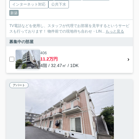
インターネット対応
公共下水
新築
TV電話などを使用し、スタッフが代理でお部屋を見学するというサービ
スも行っております！ 物件前での現地待ち合わせ・LIN...
もっと見る
募集中の部屋
406
11.2万円
4階 / 32.47㎡ / 1DK
アパート