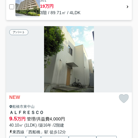
301
19万円
3階 / 89.71㎡ / 4LDK
アパート
NEW
船橋市東中山
ＡＬＦＲＥＳＣＯ
9.5
万円
管理/共益費4,000円
40.10㎡ (1LDK) /築16年 /2階建
東西線「西船橋」駅 徒歩12分