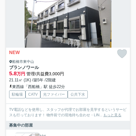
NEW
船橋市東中山
ブランノワール
5.8
万円
管理/共益費3,000円
21.11㎡ (1K) /築5年 /2階建
東西線「西船橋」駅 徒歩22分
駐輪場
CATV
光ファイバー
公共下水
TV電話などを使用し、スタッフが代理でお部屋を見学するというサービ
スも行っております！ 物件前での現地待ち合わせ・LIN...
もっと見る
募集中の部屋