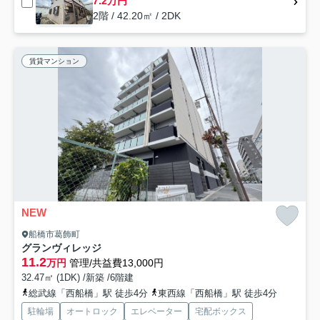
7.2万円
2階 / 42.20㎡ / 2DK
賃貸マンション
NEW
船橋市葛飾町
グランヴィレッジ
11.2
万円
管理/共益費13,000円
32.47㎡ (1DK) /新築 /6階建
総武線「西船橋」駅 徒歩4分
東西線「西船橋」駅 徒歩4分
駐輪場
オートロック
エレベーター
宅配ボックス