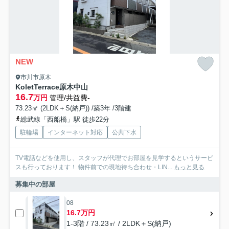
NEW
市川市原木
KoletTerrace原木中山
16.7
万円
管理/共益費-
73.23㎡ (2LDK＋S(納戸)) /築3年 /3階建
総武線「西船橋」駅 徒歩22分
駐輪場
インターネット対応
公共下水
TV電話などを使用し、スタッフが代理でお部屋を見学するというサービ
スも行っております！ 物件前での現地待ち合わせ・LIN...
もっと見る
募集中の部屋
08
16.7万円
1-3階 / 73.23㎡ / 2LDK＋S(納戸)