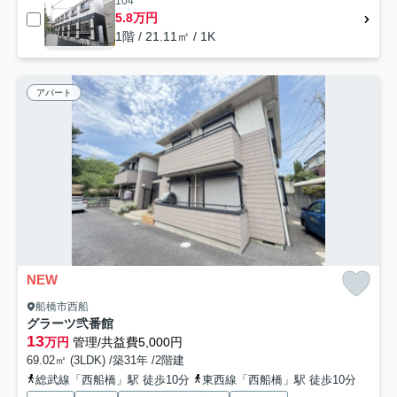
104
5.8万円
1階 / 21.11㎡ / 1K
アパート
NEW
船橋市西船
グラーツ弐番館
13
万円
管理/共益費5,000円
69.02㎡ (3LDK) /築31年 /2階建
総武線「西船橋」駅 徒歩10分
東西線「西船橋」駅 徒歩10分