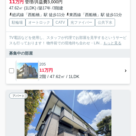
11
万円
管理/共益費3,000円
47.62㎡ (1LDK) /築17年 /3階建
総武線「西船橋」駅 徒歩11分
東西線「西船橋」駅 徒歩11分
駐輪場
オートロック
CATV
光ファイバー
公共下水
TV電話などを使用し、スタッフが代理でお部屋を見学するというサービ
スも行っております！ 物件前での現地待ち合わせ・LIN...
もっと見る
募集中の部屋
205
11万円
2階 / 47.62㎡ / 1LDK
アパート