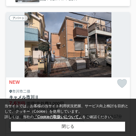
アパート
NEW
市川市二俣
キャメル市川Ⅱ
7.6
万円
管理/共益費3,000円
当サイトでは、お客様の当サイト利用状況把握、サービス向上検討を目的と
20.49㎡ (1K) /築10年 /2階建
して、クッキー（Cookie）を使用しています。
東西線「西船橋」駅 徒歩14分
総武線「西船橋」駅 徒歩17分
詳しくは、当社の
「Cookieの取扱いについて」
をご確認ください。
駐輪場
インターネット対応
公共下水
閉じる