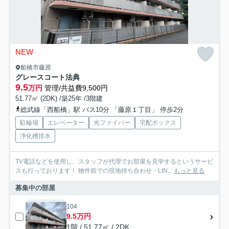
NEW
船橋市藤原
グレースコート法典
9.5
万円
管理/共益費9,500円
51.77㎡ (2DK) /築25年 /3階建
総武線「西船橋」駅 バス10分 「藤原１丁目」 停歩2分
駐輪場
エレベーター
光ファイバー
宅配ボックス
浄化槽排水
TV電話などを使用し、スタッフが代理でお部屋を見学するというサービ
スも行っております！ 物件前での現地待ち合わせ・LIN...
もっと見る
募集中の部屋
104
9.5万円
1階 / 51.77㎡ / 2DK