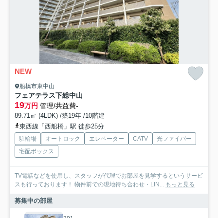
NEW
船橋市東中山
フェアテラス下総中山
19
万円
管理/共益費-
89.71㎡ (4LDK) /築19年 /10階建
東西線「西船橋」駅 徒歩25分
駐輪場
オートロック
エレベーター
CATV
光ファイバー
宅配ボックス
TV電話などを使用し、スタッフが代理でお部屋を見学するというサービ
スも行っております！ 物件前での現地待ち合わせ・LIN...
もっと見る
募集中の部屋