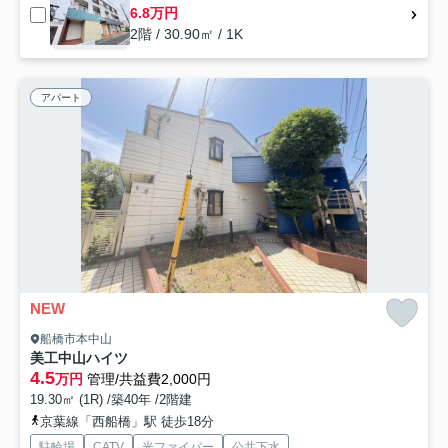
6.8万円
2階 / 30.90㎡ / 1K
アパート
NEW
船橋市本中山
美工中山ハイツ
4.5
万円
管理/共益費2,000円
19.30㎡ (1R) /築40年 /2階建
京葉線「西船橋」駅 徒歩18分
駐輪場
CATV
光ファイバー
公共下水