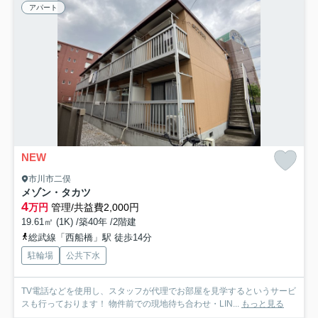
アパート
NEW
市川市二俣
メゾン・タカツ
4
万円
管理/共益費2,000円
19.61㎡ (1K) /築40年 /2階建
総武線「西船橋」駅 徒歩14分
駐輪場
公共下水
TV電話などを使用し、スタッフが代理でお部屋を見学するというサービ
スも行っております！ 物件前での現地待ち合わせ・LIN...
もっと見る