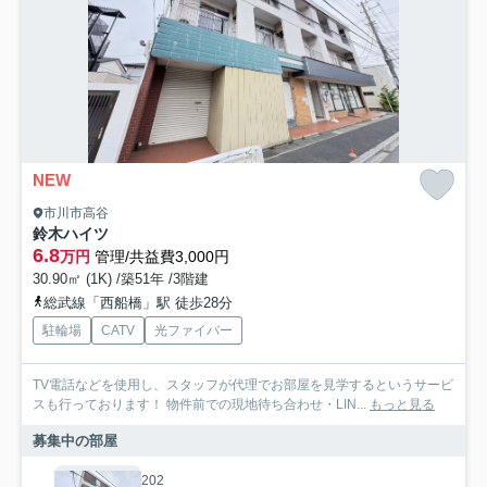
NEW
市川市高谷
鈴木ハイツ
6.8
万円
管理/共益費3,000円
30.90㎡ (1K) /築51年 /3階建
総武線「西船橋」駅 徒歩28分
駐輪場
CATV
光ファイバー
TV電話などを使用し、スタッフが代理でお部屋を見学するというサービ
スも行っております！ 物件前での現地待ち合わせ・LIN...
もっと見る
募集中の部屋
202