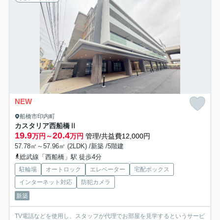
NEW
船橋市印内町
カスタリア西船橋Ⅱ
19.9
20.4
万円～
万円
管理/共益費12,000円
57.78㎡～57.96㎡ (2LDK) /新築 /5階建
総武線「西船橋」駅 徒歩4分
駐輪場
オートロック
エレベーター
宅配ボックス
インターネット対応
防犯カメラ
新築
TV電話などを使用し、スタッフが代理でお部屋を見学するというサービ