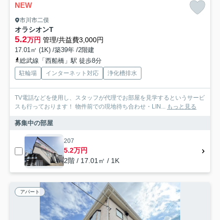
NEW
市川市二俣
オラシオンT
5.2
万円
管理/共益費3,000円
17.01㎡ (1K) /築39年 /2階建
総武線「西船橋」駅 徒歩8分
駐輪場
インターネット対応
浄化槽排水
TV電話などを使用し、スタッフが代理でお部屋を見学するというサービ
スも行っております！ 物件前での現地待ち合わせ・LIN...
もっと見る
募集中の部屋
207
5.2万円
2階 / 17.01㎡ / 1K
アパート