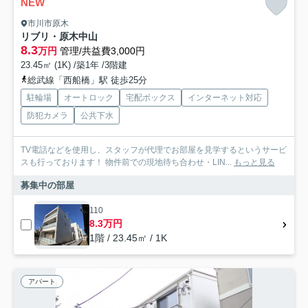
NEW
市川市原木
リブリ・原木中山
8.3
万円
管理/共益費3,000円
23.45㎡ (1K) /築1年 /3階建
総武線「西船橋」駅 徒歩25分
駐輪場
オートロック
宅配ボックス
インターネット対応
防犯カメラ
公共下水
TV電話などを使用し、スタッフが代理でお部屋を見学するというサービ
スも行っております！ 物件前での現地待ち合わせ・LIN...
もっと見る
募集中の部屋
110
8.3万円
1階 / 23.45㎡ / 1K
アパート