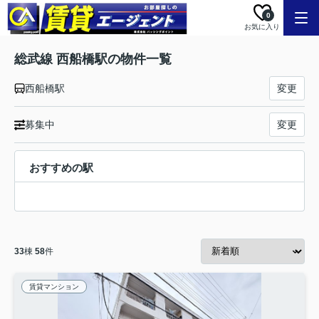
0
お気に入り
総武線 西船橋駅の物件一覧
西船橋駅
変更
募集中
変更
おすすめの駅
33
棟
58
件
賃貸マンション