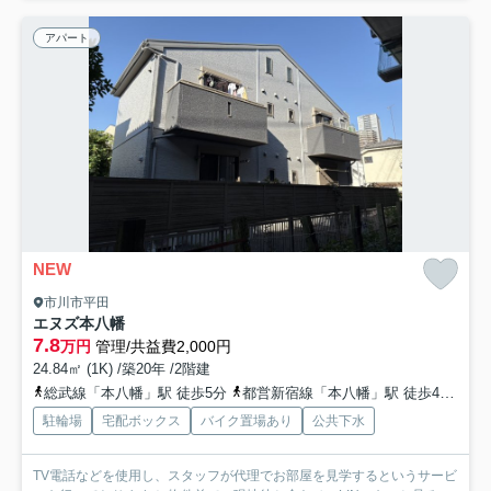
アパート
NEW
市川市平田
エヌズ本八幡
7.8
万円
管理/共益費2,000円
24.84㎡ (1K) /築20年 /2階建
総武線「本八幡」駅 徒歩5分
都営新宿線「本八幡」駅 徒歩4分
京
駐輪場
宅配ボックス
バイク置場あり
公共下水
TV電話などを使用し、スタッフが代理でお部屋を見学するというサービ