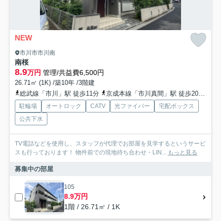
NEW
市川市市川南
南桜
8.9
万円
管理/共益費6,500円
26.71㎡ (1K) /築10年 /3階建
総武線「市川」駅 徒歩11分
京成本線「市川真間」駅 徒歩20分
京
駐輪場
オートロック
CATV
光ファイバー
宅配ボックス
公共下水
TV電話などを使用し、スタッフが代理でお部屋を見学するというサービ
スも行っております！ 物件前での現地待ち合わせ・LIN...
もっと見る
募集中の部屋
105
8.9万円
1階 / 26.71㎡ / 1K