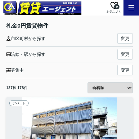
0
お気に入り
礼金0円賃貸物件
市区町村から探す
変更
沿線・駅から探す
変更
募集中
変更
137
棟
178
件
アパート