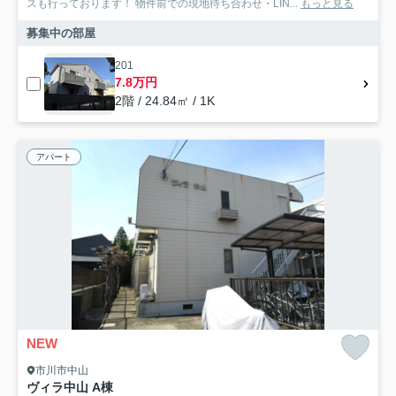
スも行っております！ 物件前での現地待ち合わせ・LIN...
もっと見る
募集中の部屋
201
7.8万円
2階 / 24.84㎡ / 1K
アパート
NEW
市川市中山
ヴィラ中山 A棟