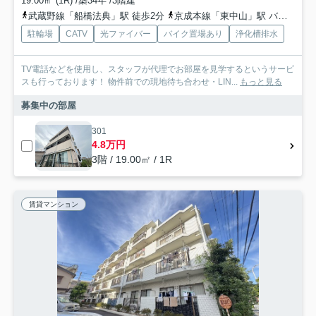
19.00㎡ (1R) /築34年 /3階建
武蔵野線「船橋法典」駅 徒歩2分
京成本線「東中山」駅 バス6分 京成バス千葉セントラル「法典」 停歩5分
駐輪場
CATV
光ファイバー
バイク置場あり
浄化槽排水
TV電話などを使用し、スタッフが代理でお部屋を見学するというサービ
スも行っております！ 物件前での現地待ち合わせ・LIN...
もっと見る
募集中の部屋
301
4.8万円
3階 / 19.00㎡ / 1R
賃貸マンション