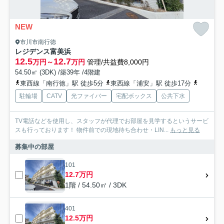
NEW
市川市南行徳
レジデンス富美浜
12.5
12.7
万円～
万円
管理/共益費8,000円
54.50㎡ (3DK) /築39年 /4階建
東西線「南行徳」駅 徒歩5分
東西線「浦安」駅 徒歩17分
京葉線「
駐輪場
CATV
光ファイバー
宅配ボックス
公共下水
TV電話などを使用し、スタッフが代理でお部屋を見学するというサービ
スも行っております！ 物件前での現地待ち合わせ・LIN...
もっと見る
募集中の部屋
101
12.7万円
1階 / 54.50㎡ / 3DK
401
12.5万円