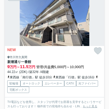
NEW
市川市欠真間
新潮通り一番館
9
11.5
万円～
万円
管理/共益費5,000円～10,000円
44.22㎡ (2DK) /築32年 /4階建
東西線「南行徳」駅 徒歩10分
東西線「行徳」駅 徒歩16分
京葉線
駐輪場
オートロック
エレベーター
CATV
光ファイバー
宅配ボックス
TV電話などを使用し、スタッフが代理でお部屋を見学するというサービ
スも行っております！ 物件前での現地待ち合わせ・LIN...
もっと見る