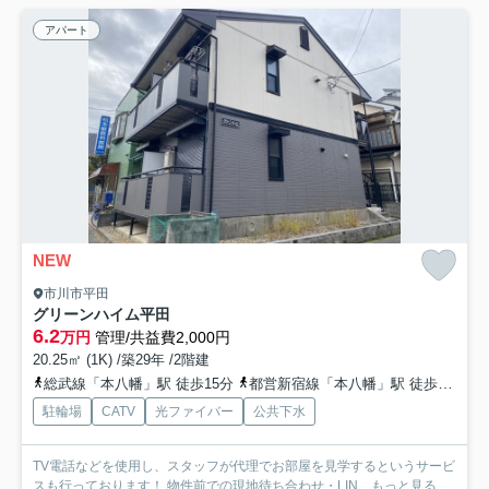
アパート
NEW
市川市平田
グリーンハイム平田
6.2
万円
管理/共益費2,000円
20.25㎡ (1K) /築29年 /2階建
総武線「本八幡」駅 徒歩15分
都営新宿線「本八幡」駅 徒歩15分
駐輪場
CATV
光ファイバー
公共下水
TV電話などを使用し、スタッフが代理でお部屋を見学するというサービ
スも行っております！ 物件前での現地待ち合わせ・LIN...
もっと見る