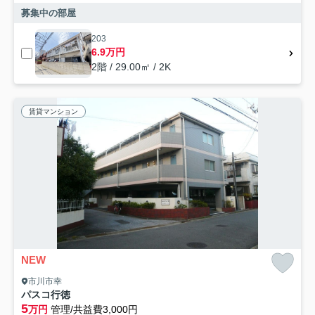
募集中の部屋
203
6.9万円
2階 / 29.00㎡ / 2K
賃貸マンション
NEW
市川市幸
パスコ行徳
5
万円
管理/共益費3,000円