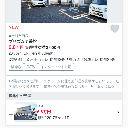
NEW
市川市田尻
プリズム７番館
6.8
万円
管理/共益費3,000円
20.76㎡ (1R) /築9年 /3階建
東西線「原木中山」駅 徒歩12分
東西線「妙典」駅 徒歩27分
総武
駐輪場
CATV
インターネット対応
TV電話などを使用し、スタッフが代理でお部屋を見学するというサービ
スも行っております！ 物件前での現地待ち合わせ・LIN...
もっと見る
募集中の部屋
104
6.8万円
1階 / 20.76㎡ / 1R