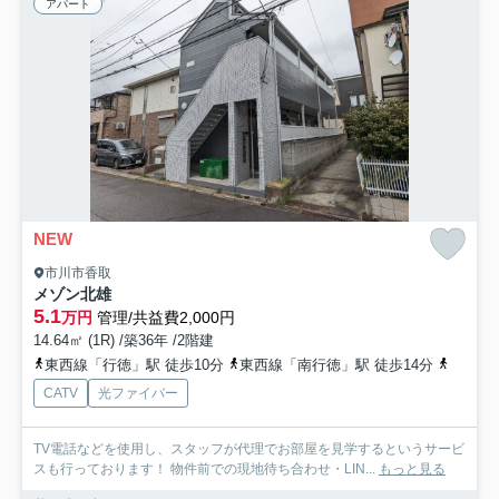
アパート
NEW
市川市香取
メゾン北雄
5.1
万円
管理/共益費2,000円
14.64㎡ (1R) /築36年 /2階建
東西線「行徳」駅 徒歩10分
東西線「南行徳」駅 徒歩14分
京葉線
CATV
光ファイバー
TV電話などを使用し、スタッフが代理でお部屋を見学するというサービ
スも行っております！ 物件前での現地待ち合わせ・LIN...
もっと見る