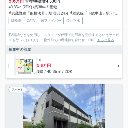
5.6
万円
管理/共益費4,500円
40.35㎡ (2DK) /築38年 /1階建
武蔵野線「船橋法典」駅 徒歩24分
総武線「下総中山」駅 バス14分 京成バス千葉ウエスト「前貝塚」 停歩10分
駐輪場
CATV
光ファイバー
公共下水
TV電話などを使用し、スタッフが代理でお部屋を見学するというサービ
スも行っております！ 物件前での現地待ち合わせ・LIN...
もっと見る
募集中の部屋
101
5.6万円
1階 / 40.35㎡ / 2DK
アパート