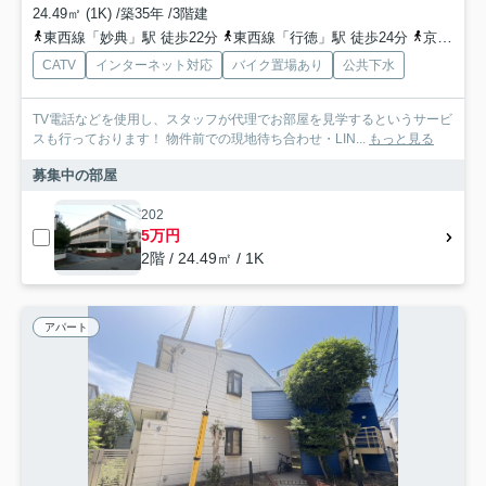
24.49㎡ (1K) /築35年 /3階建
東西線「妙典」駅 徒歩22分
東西線「行徳」駅 徒歩24分
京葉線「市川塩浜」駅 徒歩27分
CATV
インターネット対応
バイク置場あり
公共下水
TV電話などを使用し、スタッフが代理でお部屋を見学するというサービ
スも行っております！ 物件前での現地待ち合わせ・LIN...
もっと見る
募集中の部屋
202
5万円
2階 / 24.49㎡ / 1K
アパート