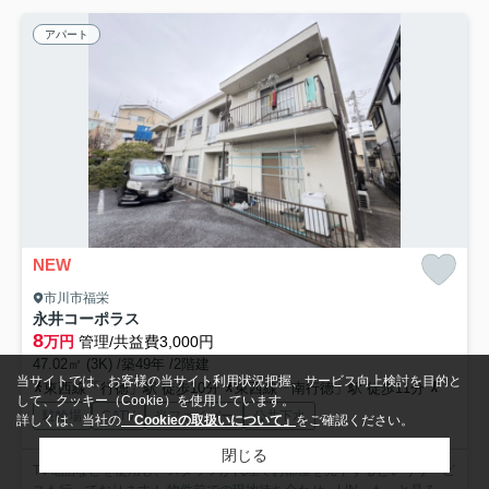
アパート
NEW
市川市福栄
永井コーポラス
8
万円
管理/共益費3,000円
47.02㎡ (3K) /築49年 /2階建
当サイトでは、お客様の当サイト利用状況把握、サービス向上検討を目的と
東西線「行徳」駅 徒歩10分
東西線「南行徳」駅 徒歩11分
京葉線
して、クッキー（Cookie）を使用しています。
駐輪場
CATV
光ファイバー
公共下水
詳しくは、当社の
「Cookieの取扱いについて」
をご確認ください。
閉じる
TV電話などを使用し、スタッフが代理でお部屋を見学するというサービ