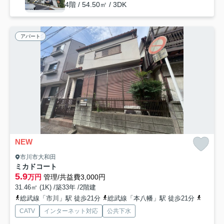
4階 / 54.50㎡ / 3DK
アパート
NEW
市川市大和田
ミカドコート
5.9
万円
管理/共益費3,000円
31.46㎡ (1K) /築33年 /2階建
総武線「市川」駅 徒歩21分
総武線「本八幡」駅 徒歩21分
京成本
CATV
インターネット対応
公共下水