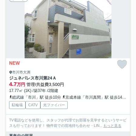
NEW
市川市大洲
ジュネパレス市川第24Ａ
4.7
万円
管理/共益費3,500円
17.77㎡ (1K) /築37年 /2階建
総武線「市川」駅 徒歩10分
京成本線「市川真間」駅 徒歩14分
京
駐輪場
CATV
光ファイバー
TV電話などを使用し、スタッフが代理でお部屋を見学するというサービ
スも行っております！ 物件前での現地待ち合わせ・LIN...
もっと見る
募集中の部屋