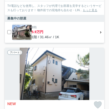
TV電話などを使用し、スタッフが代理でお部屋を見学するというサービ
スも行っております！ 物件前での現地待ち合わせ・LIN...
もっと見る
募集中の部屋
101
5.9万円
1階 / 31.46㎡ / 1K
アパート
NEW