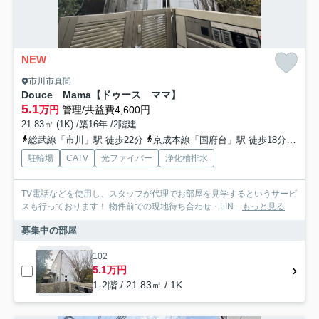
NEW
市川市真間
Douce Mama【ドゥース ママ】
5.1
万円
管理/共益費4,600円
21.83㎡ (1K) /築16年 /2階建
総武線「市川」駅 徒歩22分
京成本線「国府台」駅 徒歩18分
京成
駐輪場
CATV
光ファイバー
浄化槽排水
TV電話などを使用し、スタッフが代理でお部屋を見学するというサービ
スも行っております！ 物件前での現地待ち合わせ・LIN...
もっと見る
募集中の部屋
102
5.1万円
1-2階 / 21.83㎡ / 1K