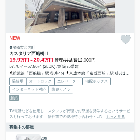
NEW
船橋市印内町
カスタリア西船橋Ⅱ
19.9
20.4
万円～
万円
管理/共益費12,000円
57.78㎡～57.96㎡ (2LDK) /新築 /5階建
総武線「西船橋」駅 徒歩4分
京成本線「京成西船」駅 徒歩12分
京
駐輪場
オートロック
エレベーター
宅配ボックス
インターネット対応
防犯カメラ
新築
TV電話などを使用し、スタッフが代理でお部屋を見学するというサービ
スも行っております！ 物件前での現地待ち合わせ・LIN...
もっと見る
募集中の部屋
209