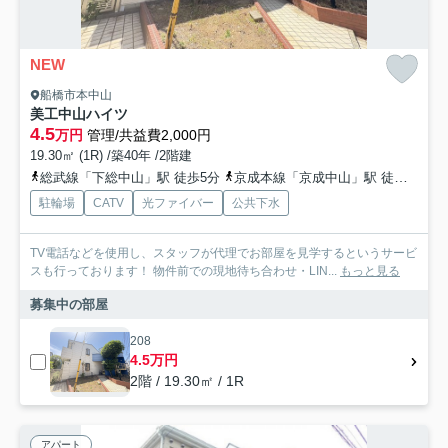
NEW
船橋市本中山
美工中山ハイツ
4.5
万円
管理/共益費2,000円
19.30㎡ (1R) /築40年 /2階建
総武線「下総中山」駅 徒歩5分
京成本線「京成中山」駅 徒歩8分
駐輪場
CATV
光ファイバー
公共下水
TV電話などを使用し、スタッフが代理でお部屋を見学するというサービ
スも行っております！ 物件前での現地待ち合わせ・LIN...
もっと見る
募集中の部屋
208
4.5万円
2階 / 19.30㎡ / 1R
アパート