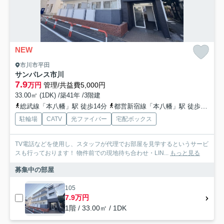
NEW
市川市平田
サンパレス市川
7.9
万円
管理/共益費5,000円
33.00㎡ (1DK) /築41年 /3階建
総武線「本八幡」駅 徒歩14分
都営新宿線「本八幡」駅 徒歩15分
駐輪場
CATV
光ファイバー
宅配ボックス
TV電話などを使用し、スタッフが代理でお部屋を見学するというサービ
スも行っております！ 物件前での現地待ち合わせ・LIN...
もっと見る
募集中の部屋
105
7.9万円
1階 / 33.00㎡ / 1DK