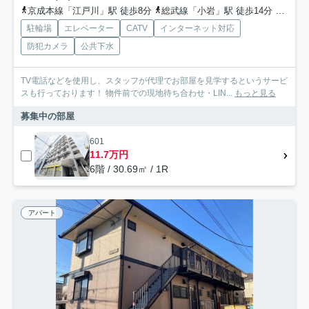
京成本線「江戸川」駅 徒歩8分
総武線「小岩」駅 徒歩14分
総武線
駐輪場
エレベーター
CATV
インターネット対応
防犯カメラ
公共下水
TV電話などを使用し、スタッフが代理でお部屋を見学するというサービ
スも行っております！ 物件前での現地待ち合わせ・LIN...
もっと見る
募集中の部屋
601
11.7万円
6階 / 30.69㎡ / 1R
アパート