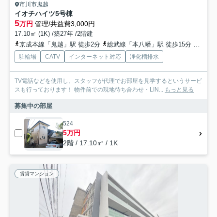
市川市鬼越
イオチハイツ5号棟
5
万円
管理/共益費3,000円
17.10㎡ (1K) /築27年 /2階建
京成本線「鬼越」駅 徒歩2分
総武線「本八幡」駅 徒歩15分
総武線
駐輪場
CATV
インターネット対応
浄化槽排水
TV電話などを使用し、スタッフが代理でお部屋を見学するというサービ
スも行っております！ 物件前での現地待ち合わせ・LIN...
もっと見る
募集中の部屋
524
5万円
2階 / 17.10㎡ / 1K
賃貸マンション