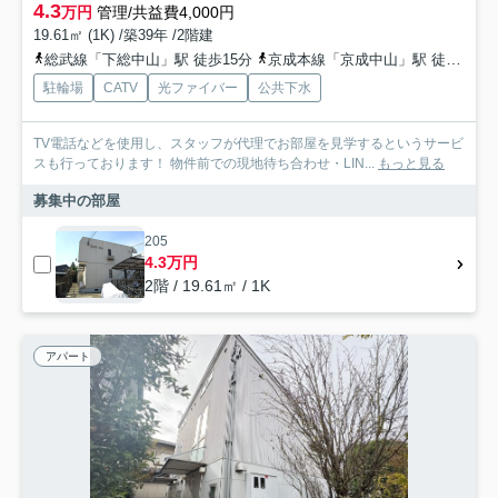
4.3
万円
管理/共益費4,000円
19.61㎡ (1K) /築39年 /2階建
総武線「下総中山」駅 徒歩15分
京成本線「京成中山」駅 徒歩10分
駐輪場
CATV
光ファイバー
公共下水
TV電話などを使用し、スタッフが代理でお部屋を見学するというサービ
スも行っております！ 物件前での現地待ち合わせ・LIN...
もっと見る
募集中の部屋
205
4.3万円
2階 / 19.61㎡ / 1K
アパート