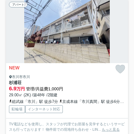
アパート
NEW
市川市市川
杉浦荘
6.9
万円
管理/共益費1,000円
29.00㎡ (2K) /築48年 /2階建
総武線「市川」駅 徒歩7分
京成本線「市川真間」駅 徒歩6分
京成
駐輪場
インターネット対応
TV電話などを使用し、スタッフが代理でお部屋を見学するというサービ
スも行っております！ 物件前での現地待ち合わせ・LIN...
もっと見る