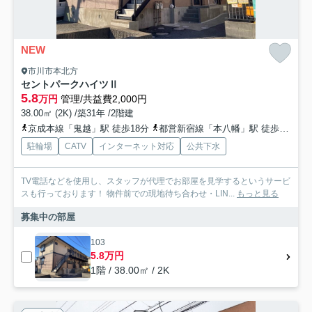
NEW
市川市本北方
セントパークハイツⅡ
5.8
万円
管理/共益費2,000円
38.00㎡ (2K) /築31年 /2階建
京成本線「鬼越」駅 徒歩18分
都営新宿線「本八幡」駅 徒歩29分
駐輪場
CATV
インターネット対応
公共下水
TV電話などを使用し、スタッフが代理でお部屋を見学するというサービ
スも行っております！ 物件前での現地待ち合わせ・LIN...
もっと見る
募集中の部屋
103
5.8万円
1階 / 38.00㎡ / 2K