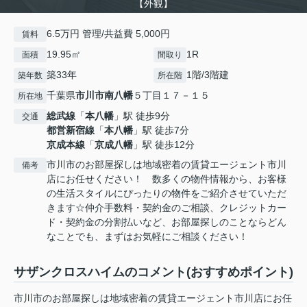
【外観】
6.5万円 管理/共益費 5,000円
賃料
19.95㎡
1R
面積
間取り
築33年
1階/3階建
築年数
所在階
千葉県
市川市
南八幡
５丁目１７－１５
所在地
総武線
「
本八幡
」駅 徒歩9分
交通
都営新宿線
「
本八幡
」駅 徒歩7分
京成本線
「
京成八幡
」駅 徒歩12分
市川市のお部屋探しは地域密着の賃貸エージェント市川
備考
店にお任せください！ 数多くの物件情報から、お客様
の生活スタイルにぴったりの物件をご紹介させていただ
きます☆仲介手数料・契約金のご相談、クレジットカー
ド・契約金の分割払いなど、お部屋探しのことならどん
なことでも、まずはお気軽にご相談ください！
サザンクロスハイムのコメント(おすすめポイント)
市川市のお部屋探しは地域密着の賃貸エージェント市川店にお任