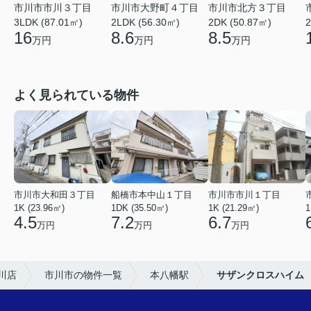
市川市市川３丁目
市川市大野町４丁目
市川市北方３丁目
2
3LDK (87.01㎡)
2LDK (56.30㎡)
2DK (50.87㎡)
16
8.6
8.5
万円
万円
万円
よく見られている物件
市川市大和田３丁目
船橋市本中山１丁目
市川市市川１丁目
1K (23.96㎡)
1DK (35.50㎡)
1K (21.29㎡)
1
4.5
7.2
6.7
万円
万円
万円
川店
市川市の物件一覧
本八幡駅
サザンクロスハイム